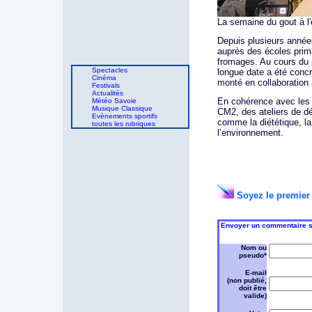
La semaine du gout à l
Depuis plusieurs années
auprès des écoles prim
fromages. Au cours du p
Spectacles
longue date a été concr
Cinéma
monté en collaboration
Festivals
Actualités
En cohérence avec les
Météo Savoie
Musique Classique
CM2, des ateliers de d
Evènements sportifs
comme la diététique, la 
toutes les rubriques
l’environnement.
Soyez le premier 
Envoyer un commentaire sur
Nom ou
pseudo*
E-mail
(non publié,
doit être
valide)