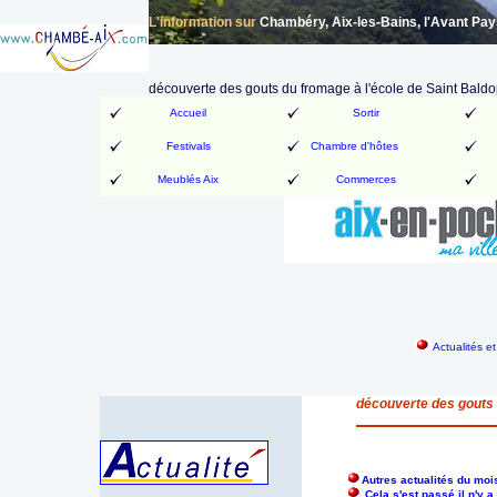
L'information sur
Chambéry, Aix-les-Bains, l'Avant Pa
découverte des gouts du fromage à l'école de Saint Bald
Accueil
Sortir
Festivals
Chambre d'hôtes
Meublés Aix
Commerces
Actualités e
découverte des gouts 
Autres actualités du moi
Cela s'est passé il n'y 