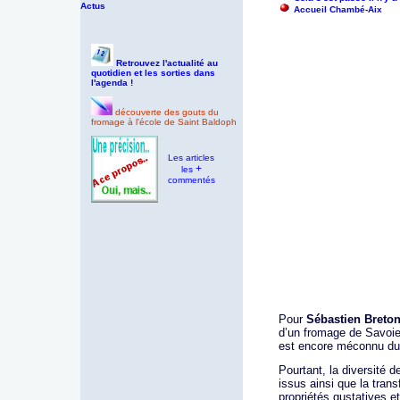
Actus
Accueil Chambé-Aix
Retrouvez l'actualité au
quotidien et les sorties dans
l'agenda !
découverte des gouts du
fromage à l'école de Saint Baldoph
Les articles
+
les
commentés
Pour
Sébastien Breto
d’un fromage de Savoie 
est encore méconnu du 
Pourtant, la diversité d
issus ainsi que la trans
propriétés gustatives et