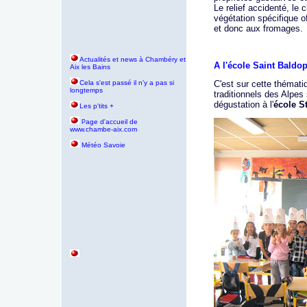
Le relief accidenté, le c
végétation spécifique of
et donc aux fromages.
Actualités et news à Chambéry et
A l'école Saint Baldo
Aix les Bains
Cela s'est passé il n'y a pas si
C'est sur cette thémati
longtemps
traditionnels des Alpe
dégustation à l'
école S
Les p'tits +
age d'accueil de
P
www.chambe-aix.com
Météo Savoie