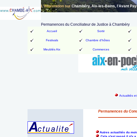
L'information sur
Chambéry, Aix-les-Bains, l'Avant Pa
Permanences du Conciliateur de Justice à Chambéry
Accueil
Sortir
Festivals
Chambre d'hôtes
Meublés Aix
Commerces
Actualités e
Permanences du Conci
Autres actualités du moi
Cela s'est passé il n'y 