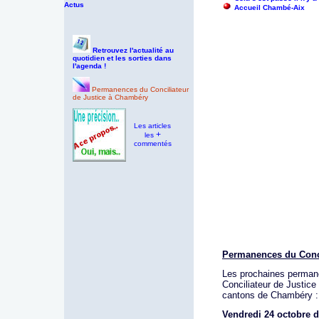
Actus
Accueil Chambé-Aix
Retrouvez l'actualité au
quotidien et les sorties dans
l'agenda !
Permanences du Conciliateur
de Justice à Chambéry
Les articles
+
les
commentés
Permanences du Conci
Les prochaines perma
Conciliateur de Justice 
cantons de Chambéry :
Vendredi 24 octobre d