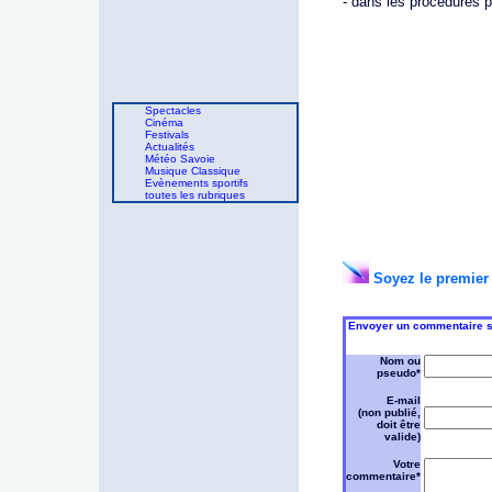
- dans les procédures 
Spectacles
Cinéma
Festivals
Actualités
Météo Savoie
Musique Classique
Evènements sportifs
toutes les rubriques
Soyez le premier 
Envoyer un commentaire sur
Nom ou
pseudo*
E-mail
(non publié,
doit être
valide)
Votre
commentaire*