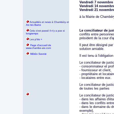
Vendredi 7 novembre 
Vendredi 14 novembre
Vendredi 21 novembre
à la Mairie de Chambér
Actualités et news à Chambéry et
Aix les Bains
Le conciliateur de jus
Cela s'est passé il n'y a pas si
longtemps
conflits entre personn
président de la cour d'ap
Les p'tits +
ll peut être désigné par 
age d'accueil de
P
www.chambe-aix.com
solution amiable.
Météo Savoie
Il est tenu à l'obligatio
Le conciliateur de justic
- consommateur et prof
- fournisseur et client,
- propriétaire et locatair
- locataires entre eux.
Le conciliateur de justi
de toutes les parties
Le conciliateur de justi
- dans les affaires d'éta
- dans les conflits entr
- dans le domaine du dro
exemple),