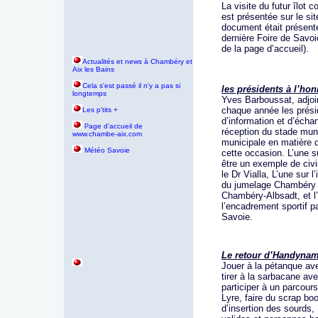
La visite du futur îlot
est présentée sur le sit
document était présenté 
dernière Foire de Savoi
de la page d’accueil).
Actualités et news à Chambéry et
Aix les Bains
Cela s'est passé il n'y a pas si
les présidents à l’ho
longtemps
Yves Barboussat, adjoi
chaque année les prési
Les p'tits +
d’information et d’écha
age d'accueil de
P
réception du stade munic
www.chambe-aix.com
municipale en matière d
Météo Savoie
cette occasion. L’une su
être un exemple de civ
le Dr Vialla, L’une sur 
du jumelage Chambéry A
Chambéry-Albsadt, et l’
l’encadrement sportif p
Savoie.
Le retour d’Handynam
Jouer à la pétanque ave
tirer à la sarbacane av
participer à un parcours
Lyre, faire du scrap bo
d’insertion des sourds,