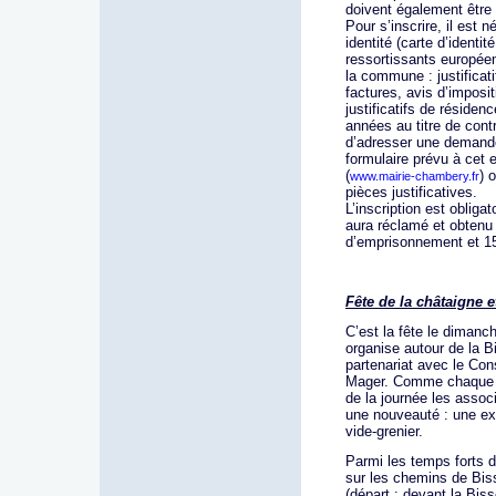
doivent également être 
Pour s’inscrire, il est
identité (carte d’identit
ressortissants européen
la commune : justificat
factures, avis d’imposit
justificatifs de résiden
années au titre de cont
d’adresser une demande 
formulaire prévu à cet e
(
) 
www.mairie-chambery.fr
pièces justificatives.
L’inscription est obliga
aura réclamé et obtenu 
d’emprisonnement et 1
Fête de la châtaigne e
C’est la fête le dimanc
organise autour de la B
partenariat avec le Cons
Mager. Comme chaque a
de la journée les assoc
une nouveauté : une ex
vide-grenier.
Parmi les temps forts
sur les chemins de Bis
(départ : devant la Biss