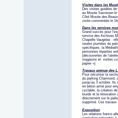
Visites dans les Mus
Des visites guidées de 
au Musée Savoisien le 9
Côté Musée des Beaux-Ar
visite commentée le 16
Dans les services mu
Grand succès pour l’exp
service des Archives M
Chapelle Vaugelas : ell
seules journées du pat
spécifiques, la Médiath
personnes réparties ent
(découvertes de l’atelie
magasins et visites c
papier »).
Travaux avenue des L
Pour sécuriser la secti
du parking Chamnord, d
jusqu’au 3 octobre. Ils
en béton armé pour emp
cyclable, la création d
lourds et la rénovation
directement sur le park
supprimé. Ces travaux 
Exposition
Les relations franco al
exposition présentée à