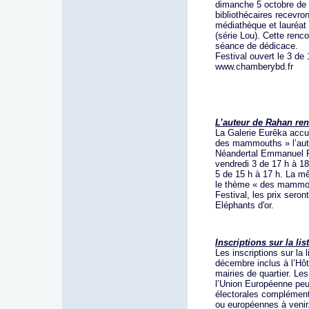
dimanche 5 octobre de 1
bibliothécaires recevron
médiathèque et lauréat
(série Lou). Cette renc
séance de dédicace.
Festival ouvert le 3 de
www.chamberybd.fr
L’auteur de Rahan re
La Galerie Eurêka accu
des mammouths » l’aute
Néandertal Emmanuel R
vendredi 3 de 17 h à 18
5 de 15 h à 17 h. La m
le thème « des mammout
Festival, les prix seron
Eléphants d'or.
Inscriptions sur la lis
Les inscriptions sur la 
décembre inclus à l’Hôt
mairies de quartier. Le
l’Union Européenne peuv
électorales complément
ou européennes à venir