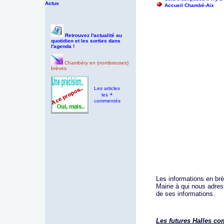
Actus
Accueil Chambé-Aix
Retrouvez l'actualité au
quotidien et les sorties dans
l'agenda !
Chambéry en (nombreuses)
brèves
Les articles
+
les
commentés
Les informations en brè
Mairie à qui nous adres
de ses informations.
Les futures Halles com