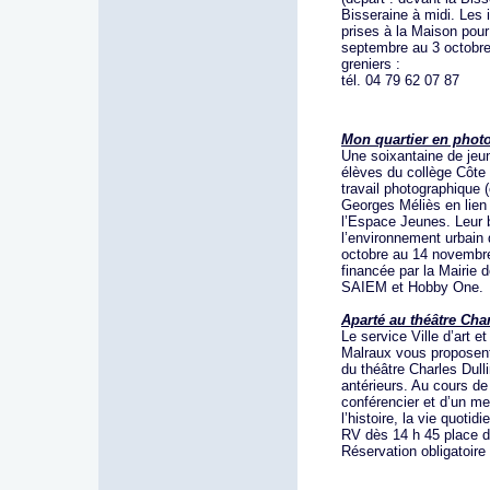
Bisseraine à midi. Les 
prises à la Maison pou
septembre au 3 octobre 
greniers :
tél. 04 79 62 07 87
Mon quartier en phot
Une soixantaine de je
élèves du collège Côte
travail photographique 
Georges Méliès en lien
l’Espace Jeunes. Leur b
l’environnement urbai
octobre au 14 novembre 
financée par la Mairie 
SAIEM et Hobby On
Aparté au théâtre Char
Le service Ville d’art 
Malraux vous proposent
du théâtre Charles Dull
antérieurs. Au cours de
conférencier et d’un m
l’histoire, la vie quoti
RV dès 14 h 45 place d
Réservation obligatoir