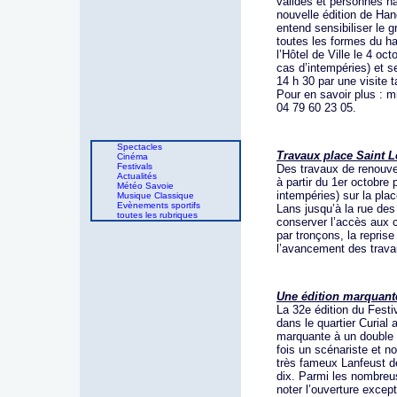
valides et personnes ha
nouvelle édition de Ha
entend sensibiliser le g
toutes les formes du h
l’Hôtel de Ville le 4 oc
cas d’intempéries) et s
14 h 30 par une visite 
Pour en savoir plus : m
04 79 60 23 05.
Spectacles
Travaux place Saint L
Cinéma
Festivals
Des travaux de renouve
Actualités
à partir du 1er octobre
Météo Savoie
intempéries) sur la pla
Musique Classique
Evènements sportifs
Lans jusqu’à la rue des
toutes les rubriques
conserver l’accès aux 
par tronçons, la repris
l’avancement des trav
Une édition marquante
La 32e édition du Festiv
dans le quartier Curial
marquante à un double t
fois un scénariste et n
très fameux Lanfeust de
dix. Parmi les nombreu
noter l’ouverture excep