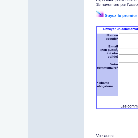
15 novembre par l’asso
Soyez le premier 
Envoyer un commentair
Nom ou
pseudo*
E-mail
(non publié,
doit être
valide)
Votre
commentaire*
* champ
obligatoire
Les commen
Voir aussi :