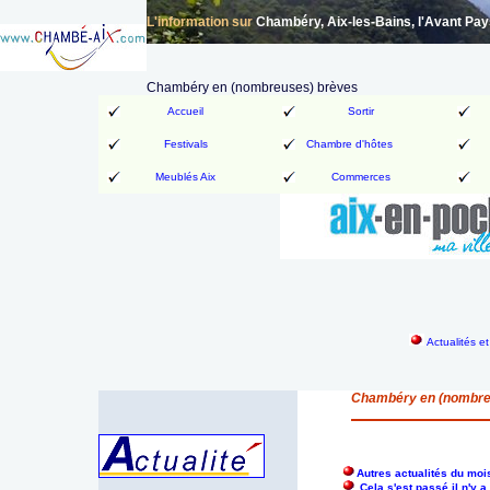
L'information sur
Chambéry, Aix-les-Bains, l'Avant Pa
Chambéry en (nombreuses) brèves
Accueil
Sortir
Festivals
Chambre d'hôtes
Meublés Aix
Commerces
Actualités e
Chambéry en (nombre
Autres actualités du moi
Cela s'est passé il n'y 