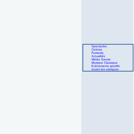
Spectacles
Cinéma
Festivals
Actualités
Météo Savoie
Musique Classique
Evènements sportifs
toutes les rubriques