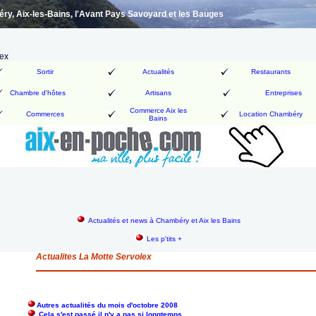
y, Aix-les-Bains, l'Avant Pays Savoyard et les Bauges
lex
Sortir
Actualités
Restaurants
Chambre d'hôtes
Artisans
Entreprises
Commerce Aix les
Commerces
Location Chambéry
Bains
Actualités et news à Chambéry et Aix les Bains
Les p'tits +
Actualites La Motte Servolex
Autres actualités du mois d'octobre 2008
Cela s'est passé il n'y a pas si longtemps