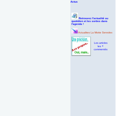
Actus
Retrouvez l'actualité au
quotidien et les sorties dans
l'agenda !
Actualites La Motte Servolex
Les articles
+
les
commentés