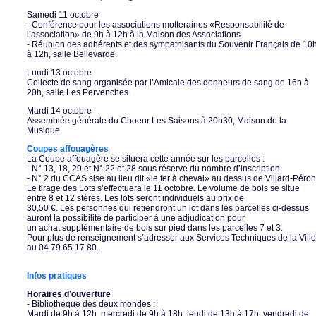
Samedi 11 octobre
- Conférence pour les associations motteraines «Responsabilité de
l’association» de 9h à 12h à la Maison des Associations.
- Réunion des adhérents et des sympathisants du Souvenir Français de 10
à 12h, salle Bellevarde.
Lundi 13 octobre
Collecte de sang organisée par l’Amicale des donneurs de sang de 16h à
20h, salle Les Pervenches.
Mardi 14 octobre
Assemblée générale du Choeur Les Saisons à 20h30, Maison de la
Musique.
Coupes affouagères
La Coupe affouagère se situera cette année sur les parcelles :
- N° 13, 18, 29 et N° 22 et 28 sous réserve du nombre d’inscription,
- N° 2 du CCAS sise au lieu dit «le fer à cheval» au dessus de Villard-Péron
Le tirage des Lots s’effectuera le 11 octobre. Le volume de bois se situe
entre 8 et 12 stères. Les lots seront individuels au prix de
30,50 €. Les personnes qui retiendront un lot dans les parcelles ci-dessus
auront la possibilité de participer à une adjudication pour
un achat supplémentaire de bois sur pied dans les parcelles 7 et 3.
Pour plus de renseignement s’adresser aux Services Techniques de la Ville
au 04 79 65 17 80.
Infos pratiques
Horaires d’ouverture
- Bibliothèque des deux mondes :
Mardi de 9h à 12h, mercredi de 9h à 18h, jeudi de 13h à 17h, vendredi de