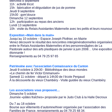
Mercredi 8 septembre
11h : activité tricot
15h : fabrication et dégustation de jus de pomme
Jeudi 9 septembre
15h30 : gym’douce
Dimanche 12 septembre
12h : participation au repas des anciens
Lundi 13 septembre
10h : visite du Relais Assistantes Maternelle avec les petits et leurs nounou
Exposition «Main dans la main»
Jusqu’au 10 octobre – Espace Joseph Plothier, en Mairie
Venez découvrir le résultat des rencontres intergénérationnelles organisée
entre le Relais Assistantes Maternelles et les personnesâgées de La
Pastorale autour des arts plastiques de janvier à juin 2008… Une expositio
étonnante !
Renseignements au 04 79 25 97 65
Patrimoine avec l’association Connaissance du Canton
Jeudi 9 octobre à 20h30 - Bibliothèque des deux mondes
«Le chemin de fer Victor Emmanuel»
Samedi 11 octobre - départ à 14h30 de l’école Pergaud
À la découverte du vieux Chambéry - Visite guidée du vieux Chambéry.
Les associations vous proposent…
Dimanche 5 octobre
Journée «pâtes fraîches» proposée par le Judo Club à la Halle Decroux
Du 7 au 18 octobre
Bourse aux vêtements d’automne/hiver organisée par l’association des
Familles de France, renseignements au 04 79 25 48 34.