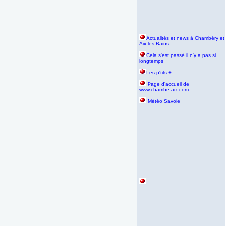
Actualités et news à Chambéry et
Aix les Bains
Cela s'est passé il n'y a pas si
longtemps
Les p'tits +
age d'accueil de
P
www.chambe-aix.com
Météo Savoie