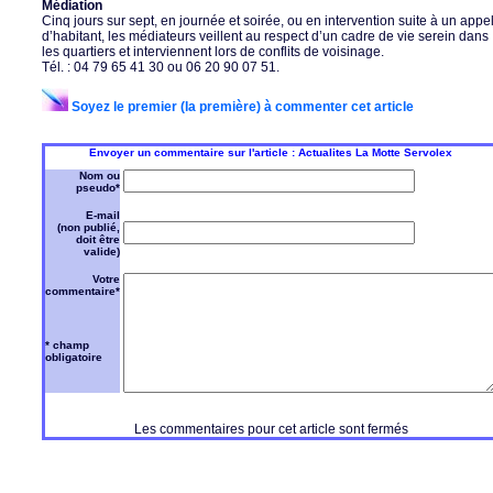
Médiation
Cinq jours sur sept, en journée et soirée, ou en intervention suite à un appe
d’habitant, les médiateurs veillent au respect d’un cadre de vie serein dans
les quartiers et interviennent lors de conflits de voisinage.
Tél. : 04 79 65 41 30 ou 06 20 90 07 51.
Soyez le premier (la première) à commenter cet article
Envoyer un commentaire sur l'article : Actualites La Motte Servolex
Nom ou
pseudo*
E-mail
(non publié,
doit être
valide)
Votre
commentaire*
* champ
obligatoire
Les commentaires pour cet article sont fermés