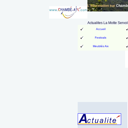
L'information sur
Chambér
Actualites La Motte Servo
Accueil
Festivals
Meublés Aix