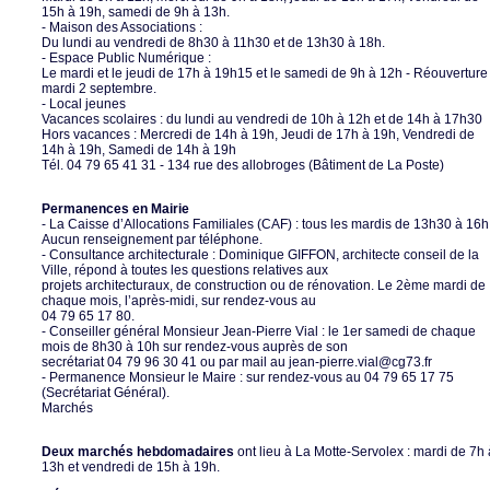
15h à 19h, samedi de 9h à 13h.
- Maison des Associations :
Du lundi au vendredi de 8h30 à 11h30 et de 13h30 à 18h.
- Espace Public Numérique :
Le mardi et le jeudi de 17h à 19h15 et le samedi de 9h à 12h - Réouverture
mardi 2 septembre.
- Local jeunes
Vacances scolaires : du lundi au vendredi de 10h à 12h et de 14h à 17h30
Hors vacances : Mercredi de 14h à 19h, Jeudi de 17h à 19h, Vendredi de
14h à 19h, Samedi de 14h à 19h
Tél. 04 79 65 41 31 - 134 rue des allobroges (Bâtiment de La Poste)
Permanences en Mairie
- La Caisse d’Allocations Familiales (CAF) : tous les mardis de 13h30 à 16h
Aucun renseignement par téléphone.
- Consultance architecturale : Dominique GIFFON, architecte conseil de la
Ville, répond à toutes les questions relatives aux
projets architecturaux, de construction ou de rénovation. Le 2ème mardi de
chaque mois, l’après-midi, sur rendez-vous au
04 79 65 17 80.
- Conseiller général Monsieur Jean-Pierre Vial : le 1er samedi de chaque
mois de 8h30 à 10h sur rendez-vous auprès de son
secrétariat 04 79 96 30 41 ou par mail au jean-pierre.vial@cg73.fr
- Permanence Monsieur le Maire : sur rendez-vous au 04 79 65 17 75
(Secrétariat Général).
Marchés
Deux marchés hebdomadaires
ont lieu à La Motte-Servolex : mardi de 7h 
13h et vendredi de 15h à 19h.