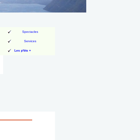
Spectacles
Services
Les p'tits +