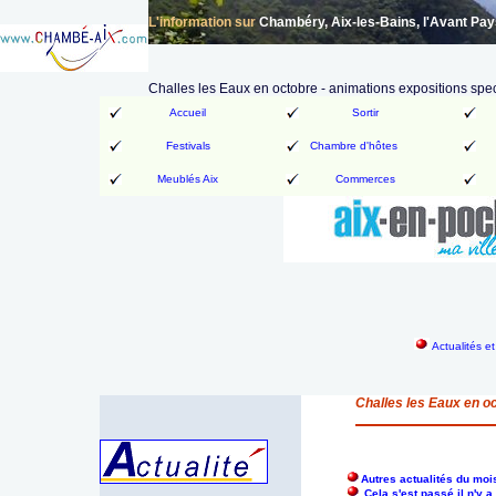
L'information sur
Chambéry, Aix-les-Bains, l'Avant Pa
Challes les Eaux en octobre - animations expositions spe
Accueil
Sortir
Festivals
Chambre d'hôtes
Meublés Aix
Commerces
Actualités e
Challes les Eaux en o
Autres actualités du moi
Cela s'est passé il n'y 