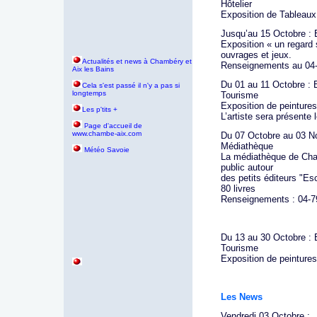
Hôtelier
Exposition de Tableaux
Jusqu’au 15 Octobre : 
Exposition « un regar
ouvrages et jeux.
Actualités et news à Chambéry et
Renseignements au 04
Aix les Bains
Du 01 au 11 Octobre : 
Cela s'est passé il n'y a pas si
longtemps
Tourisme
Exposition de peinture
Les p'tits +
L’artiste sera présente 
age d'accueil de
P
www.chambe-aix.com
Du 07 Octobre au 03 No
Médiathèque
Météo Savoie
La médiathèque de Chal
public autour
des petits éditeurs "Es
80 livres
Renseignements : 04-79
Du 13 au 30 Octobre : 
Tourisme
Exposition de peinture
Les News
Vendredi 03 Octobre :