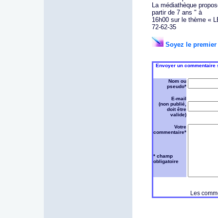
La médiathèque propose
partir de 7 ans " à
16h00 sur le thème «
72-62-35
Soyez le premier 
Envoyer un commentaire su
Nom ou
pseudo*
E-mail
(non publié,
doit être
valide)
Votre
commentaire*
* champ
obligatoire
Les commen