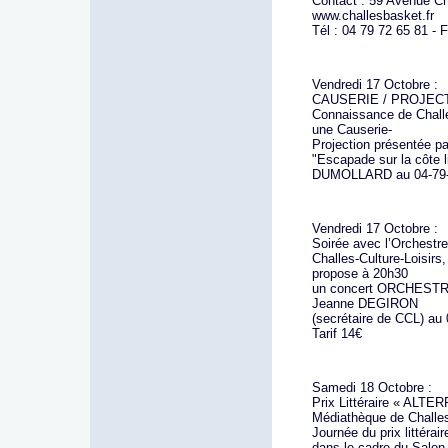
Contact : 59 Avenue Cha
www.challesbasket.fr
Tél : 04 79 72 65 81 - 
Vendredi 17 Octobre :
CAUSERIE / PROJECTION 
Connaissance de Challe
une Causerie-
Projection présentée p
"Escapade sur la côte li
DUMOLLARD au 04-79-
Vendredi 17 Octobre :
Soirée avec l’Orchest
Challes-Culture-Loisirs
propose à 20h30
un concert ORCHESTR
Jeanne DEGIRON
(secrétaire de CCL) au
Tarif 14€
Samedi 18 Octobre :
Prix Littéraire « ALTE
Médiathèque de Challe
Journée du prix littérai
dans le cadre du Salon 