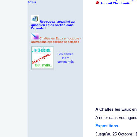
Actus
Accueil Chambé-Aix
Retrouvez l'actualité au
quotidien et les sorties dans
l'agenda !
Challes les Eaux en octobre -
animations expositions spectacles
Les articles
+
les
commentés
A Challes les Eaux en
A noter dans vos agend
Expositions
Jusqu’au 25 Octobre : 