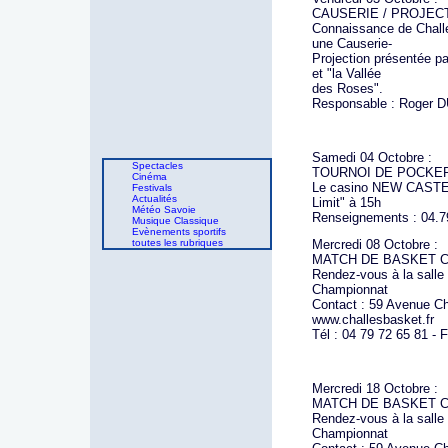
CAUSERIE / PROJECT
Connaissance de Challe
une Causerie-
Projection présentée p
et "la Vallée
des Roses".
Responsable : Roger 
Samedi 04 Octobre :
Spectacles
TOURNOI DE POCKER
Cinéma
Le casino NEW CASTEL
Festivals
Actualités
Limit" à 15h
Météo Savoie
Renseignements : 04.7
Musique Classique
Evènements sportifs
toutes les rubriques
Mercredi 08 Octobre :
MATCH DE BASKET Chal
Rendez-vous à la salle
Championnat
Contact : 59 Avenue Cha
www.challesbasket.fr
Tél : 04 79 72 65 81 - 
Mercredi 18 Octobre :
MATCH DE BASKET Ch
Rendez-vous à la salle
Championnat