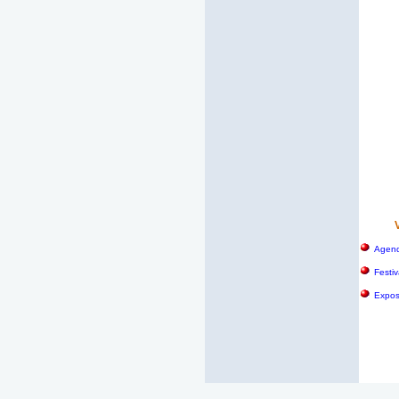
Agend
Festiv
Exposi