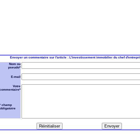
Envoyer un commentaire sur l'article : L'investissement immobilier du chef d'entrepr
Nom ou
pseudo*
E-mail
Votre
commentaire*
* champ
obligatoire