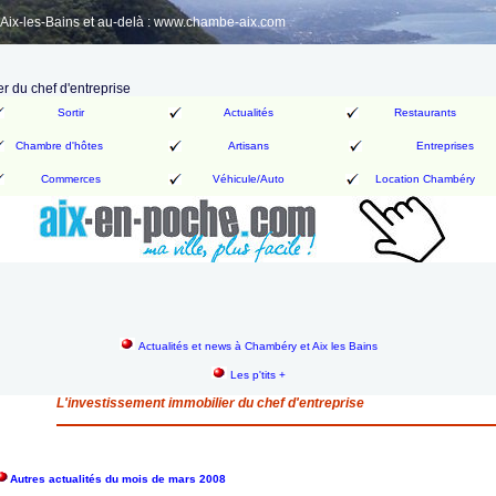
ix-les-Bains et au-delà : www.chambe-aix.com
r du chef d'entreprise
Sortir
Actualités
Restaurants
Chambre d'hôtes
Artisans
Entreprises
Commerces
Véhicule/Auto
Location Chambéry
Actualités et news à Chambéry et Aix les Bains
Les p'tits +
L'investissement immobilier du chef d'entreprise
Autres actualités du mois de mars 2008