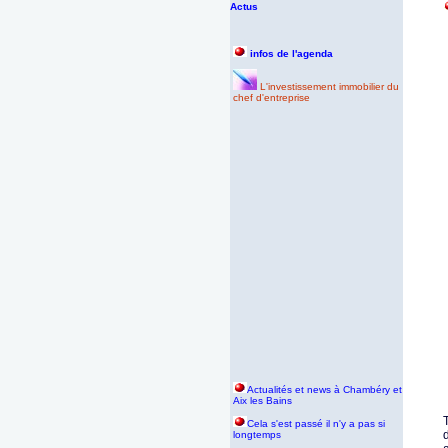
Actus
infos de l'agenda
L'investissement immobilier du
chef d'entreprise
Actualités et news à Chambéry et
Aix les Bains
Cela s'est passé il n'y a pas si
longtemps