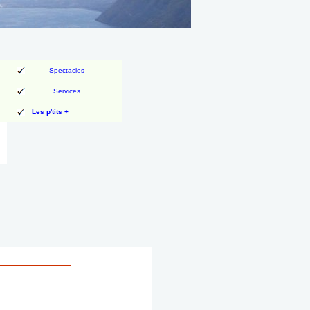
Spectacles
Services
Les p'tits +