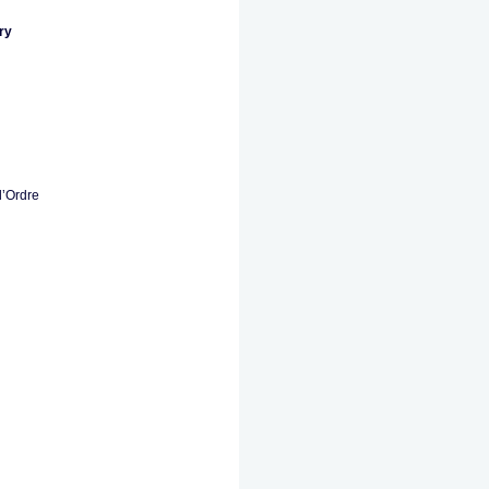
ry
l’Ordre