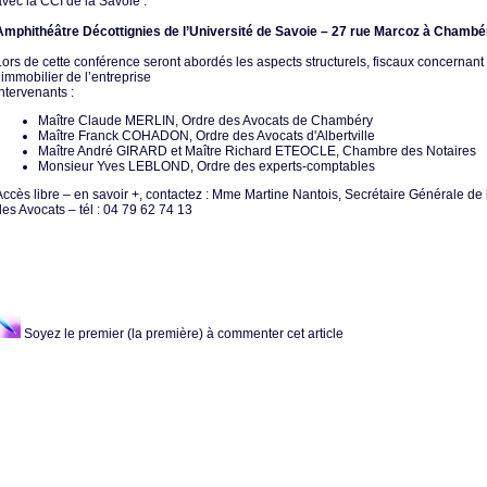
vec la CCI de la Savoie :
Amphithéâtre Décottignies de l’Université de Savoie – 27 rue Marcoz à Chambé
ors de cette conférence seront abordés les aspects structurels, fiscaux concernant
’immobilier de l’entreprise
ntervenants :
Maître Claude MERLIN, Ordre des Avocats de Chambéry
Maître Franck COHADON, Ordre des Avocats d'Albertville
Maître André GIRARD et Maître Richard ETEOCLE, Chambre des Notaires
Monsieur Yves LEBLOND, Ordre des experts-comptables
ccès libre – en savoir +, contactez : Mme Martine Nantois, Secrétaire Générale de 
es Avocats – tél : 04 79 62 74 13
Soyez le premier (la première) à commenter cet article