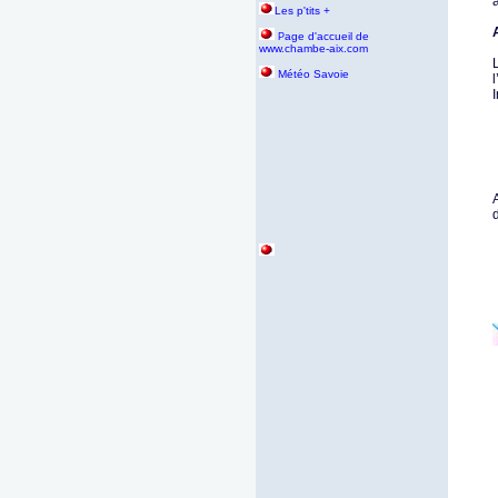
a
Les p'tits +
age d'accueil de
P
www.chambe-aix.com
L
Météo Savoie
l
I
A
d