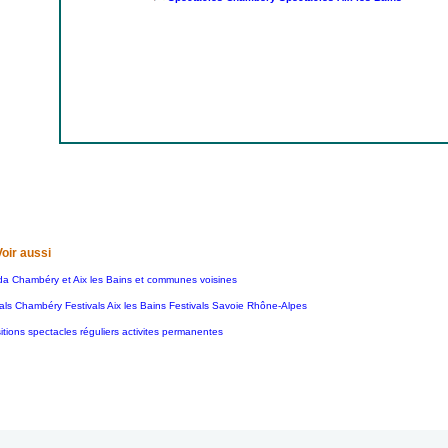
Voir aussi
a Chambéry et Aix les Bains et communes voisines
als Chambéry Festivals Aix les Bains Festivals Savoie Rhône-Alpes
tions spectacles réguliers activites permanentes