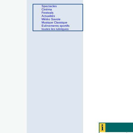
Spectacles
Cinéma
Festivals
Actualités
Météo Savoie
Musique Classique
Evènements sportifs
toutes les rubriques