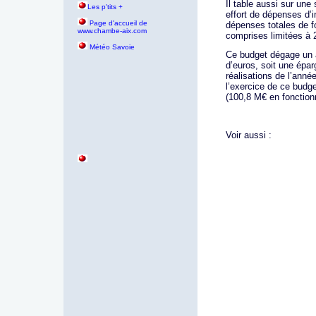
Il table aussi sur une 
Les p'tits +
effort de dépenses d’
age d'accueil de
P
dépenses totales de 
www.chambe-aix.com
comprises limitées à
Météo Savoie
Ce budget dégage un a
d’euros, soit une épar
réalisations de l’anné
l’exercice de ce budge
(100,8 M€ en fonction
Voir aussi :