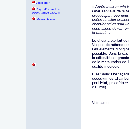
Les p'tits +
«
Après avoir monté 
age d'accueil de
P
l’état sanitaire de la
www.chambe-aix.com
préoccupant que nous 
Météo Savoie
usées qu’elles avaien
chantier prévu pour u
nous allons devoir rem
la façade »
.
Le choix a été fait de
Vosges de mêmes coul
Les éléments d’origin
possible. Dans le cas 
la difficulté est grand
de la restauration de
qualité médiocre.
C’est donc une façade
découvrir les Chambér
par l’Etat, propriétai
d’Euros).
Voir aussi :