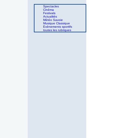
Spectacles
Cinéma
Festivals
Actualités
Météo Savoie
Musique Classique
Evènements sportifs
toutes les rubriques