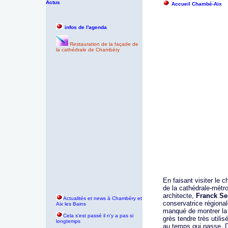
Actus
Accueil Chambé-Aix
infos de l'agenda
Restauration de la façade de
la cathédrale de Chambéry
En faisant visiter le 
de la cathédrale-mét
architecte,
Franck Se
Actualités et news à Chambéry et
conservatrice régiona
Aix les Bains
manqué de montrer la f
Cela s'est passé il n'y a pas si
grès tendre très utili
longtemps
au temps qui passe. D’a