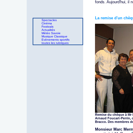
fonds. Aujourd'hui, il
La remise d'un chèq
Spectacles
Cinéma
Festivals
Actualités
Météo Savoie
Musique Classique
Evènements sportifs
toutes les rubriques
Remise du chèque à Mr R
Arnaud Foucart-Perrin, d
Bracco. Des membres de l
Monsieur Marc Merm