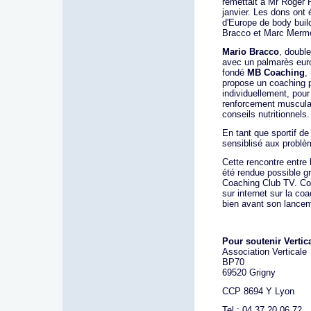
remettait à Mr Roger 
janvier. Les dons ont 
d'Europe de body build
Bracco et Marc Merme
Mario Bracco
, doubl
avec un palmarès euro
fondé
MB Coaching
,
propose un coaching p
individuellement, pou
renforcement musculair
conseils nutritionnels.
En tant que sportif de
sensiblisé aux problè
Cette rencontre entre 
été rendue possible 
Coaching Club TV. Coa
sur internet sur la coa
bien avant son lancem
Pour soutenir Vertic
Association Verticale
BP70
69520 Grigny
CCP 8694 Y Lyon
Tel : 04 37 20 06 72