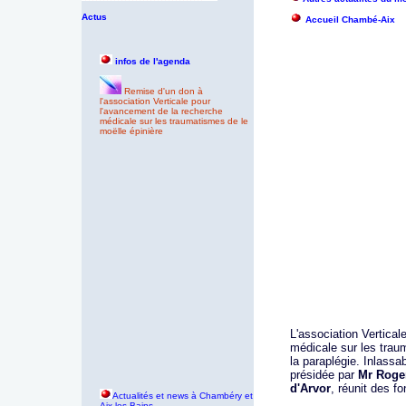
Actus
Accueil Chambé-Aix
infos de l'agenda
Remise d'un don à
l'association Verticale pour
l'avancement de la recherche
médicale sur les traumatismes de le
moëlle épinière
L'association Vertical
médicale sur les trau
la paraplégie. Inlassa
présidée par
Mr Roger
d'Arvor
, réunit des f
Actualités et news à Chambéry et
Aix les Bains