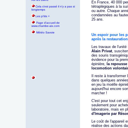
En France, 40 000 pe
tétraplégiques à la sui
Cela s'est passé il n'y a pas si
longtemps
ou autre. Chaque anné
condamnées au fauteui
Les p'tits +
25 ans.
age d'accueil de
P
www.chambe-aix.com
Météo Savoie
Un espoir pour les pa
après la restauratio
Les travaux de l'unité
Alain Privat
, suscite
des souris transgéniqu
évidence pour la premi
épinière,
la repousse 
locomotion volontai
Il reste à transformer
dans quelques années,
en jeu la moëlle épini
aujourd'hui encore so
marcher !
C'est pour tout cet enj
seulement pour achete
laboratoire, mais en p
d'Imagerie par Réso
Le coût de l'appareil 
réalise des actions da