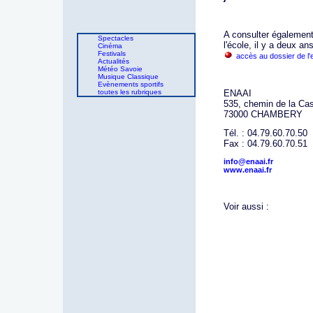
A consulter également,
Spectacles
l'école, il y a deux ans
Cinéma
Festivals
accès au dossier de l
Actualités
Météo Savoie
Musique Classique
Evènements sportifs
toutes les rubriques
ENAAI
535, chemin de la Ca
73000 CHAMBERY
Tél. : 04.79.60.70.50
Fax : 04.79.60.70.51
info@enaai.fr
www.enaai.fr
Voir aussi :