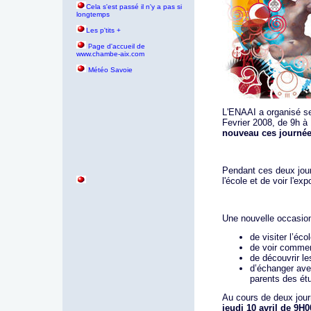
Cela s'est passé il n'y a pas si
longtemps
Les p'tits +
age d'accueil de
P
www.chambe-aix.com
Météo Savoie
L'ENAAI a organisé se
Fevrier 2008, de 9h à
nouveau ces journées
Pendant ces deux jour
l'école et de voir l'ex
Une nouvelle occasio
de visiter l’écol
de voir comment
de découvrir le
d’échanger avec
parents des ét
Au cours de deux jou
jeudi 10 avril
de 9
H0