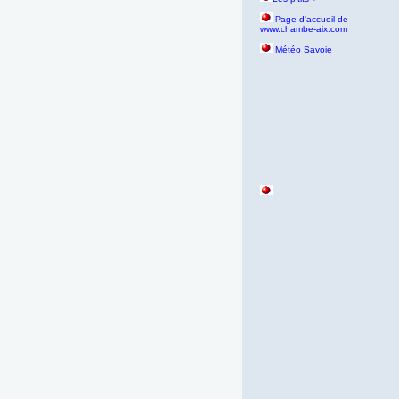
age d'accueil de
P
www.chambe-aix.com
Météo Savoie