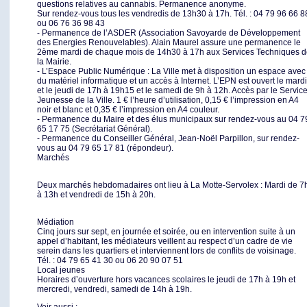
questions relatives au cannabis. Permanence anonyme.
Sur rendez-vous tous les vendredis de 13h30 à 17h. Tél. : 04 79 96 66 8
ou 06 76 36 98 43
- Permanence de l’ASDER (Association Savoyarde de Développement
des Energies Renouvelables). Alain Maurel assure une permanence le
2ème mardi de chaque mois de 14h30 à 17h aux Services Techniques 
la Mairie.
- L’Espace Public Numérique : La Ville met à disposition un espace avec
du matériel informatique et un accès à Internet. L’EPN est ouvert le mardi
et le jeudi de 17h à 19h15 et le samedi de 9h à 12h. Accès par le Servic
Jeunesse de la Ville. 1 € l’heure d’utilisation, 0,15 € l’impression en A4
noir et blanc et 0,35 € l’impression en A4 couleur.
- Permanence du Maire et des élus municipaux sur rendez-vous au 04 7
65 17 75 (Secrétariat Général).
- Permanence du Conseiller Général, Jean-Noël Parpillon, sur rendez-
vous au 04 79 65 17 81 (répondeur).
Marchés
Deux marchés hebdomadaires ont lieu à La Motte-Servolex : Mardi de 7
à 13h et vendredi de 15h à 20h.
Médiation
Cinq jours sur sept, en journée et soirée, ou en intervention suite à un
appel d’habitant, les médiateurs veillent au respect d’un cadre de vie
serein dans les quartiers et interviennent lors de conflits de voisinage.
Tél. : 04 79 65 41 30 ou 06 20 90 07 51
Local jeunes
Horaires d’ouverture hors vacances scolaires le jeudi de 17h à 19h et
mercredi, vendredi, samedi de 14h à 19h.