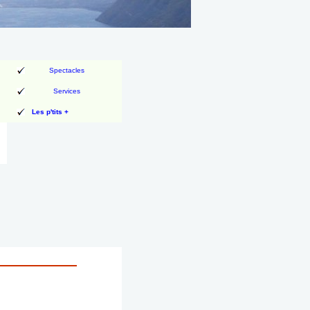
Spectacles
Services
Les p'tits +