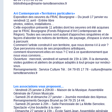
au 04 79 25 60 93 ou
bibliothèque@mairie-lamotteservolex.fr
Art Contemporain «Territoires particuliers»
Exposition des oeuvres du FRAC Bourgogne – Du jeudi 17 janvier eu
vendredi 11 avril - Entrée libre
photos, vidéos, installations…
Cette exposition présente 11 artistes dont les oeuvres ont été acquises
par le FRAC Bourgogne (Fonds Régional d’Art Contemporain de
Région). Toutes ses oeuvres sont autant d'approches singulières et de
façons d'aborder les notions de territoire, de paysage, d'espace à vivre o
à parcourir.
Comment l’artiste construit-il son territoire, que nous donne-t-il à voir ?
Que percevrons-nous de ses propositions artistiques,
comment résonneront-elles en nous ? C’est à ce questionnement que
nous vous convions…
Ouverture : mercredi, vendredi et samedi de 15h à 18h. À la demande,
visites guidées et ateliers de pratique adaptés à tout groupe sur rendez-
vous.
Renseignements : Service Culture Tél. : 04 79 65 17 78 - culture@mairie
lamotteservolex.fr
Les associations vous proposent…
- Vendredi 25 janvier à 20h30 – Maison de la Musique. Assemblée
Générale de l'Union Musicale.
- Samedi 26 et dimanche 27 janvier – Journée mondiale des lépreux.
Renseignements Georges Brunet au 04 79 25 14 44.
- Samedi 26 janvier à 20h – Salle Paroissiale de La Motte-Servolex.
Spectacle «Une bouteille à la mer»
- Dimanche 27 janvier à 15h – École Saint-Jean. Assemblée générale