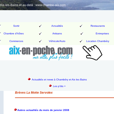
ix-les-Bains et au-delà : www.chambe-aix.com
Sortir
Actualités
Restaurants
Chambre d'hôtes
Artisans
Entreprises
Commerces
Véhicule/Auto
Location Chambéry
Actualités et news à Chambéry et Aix les Bains
Les p'tits +
Brèves La Motte Servolex
Autres actualités du mois de janvier 2008