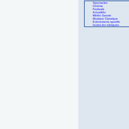
Spectacles
Cinéma
Festivals
Actualités
Météo Savoie
Musique Classique
Evènements sportifs
toutes les rubriques