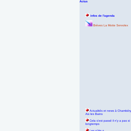
Actus
infos de l'agenda
Brèves La Motte Servolex
Actualités et news à Chambéry
Aix les Bains
Cela s'est passé il n'y a pas si
longtemps
Les p'tits +