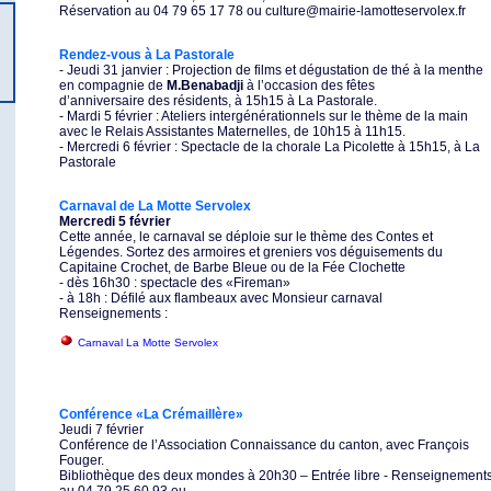
Réservation au 04 79 65 17 78 ou culture@mairie-lamotteservolex.fr
Rendez-vous à La Pastorale
- Jeudi 31 janvier : Projection de films et dégustation de thé à la menthe
en compagnie de
M.Benabadji
à l’occasion des fêtes
d’anniversaire des résidents, à 15h15 à La Pastorale.
- Mardi 5 février : Ateliers intergénérationnels sur le thème de la main
avec le Relais Assistantes Maternelles, de 10h15 à 11h15.
- Mercredi 6 février : Spectacle de la chorale La Picolette à 15h15, à La
Pastorale
Carnaval de La Motte Servolex
Mercredi 5 février
Cette année, le carnaval se déploie sur le thème des Contes et
Légendes. Sortez des armoires et greniers vos déguisements du
Capitaine Crochet, de Barbe Bleue ou de la Fée Clochette
- dès 16h30 : spectacle des «Fireman»
- à 18h : Défilé aux flambeaux avec Monsieur carnaval
Renseignements :
Carnaval La Motte Servolex
Conférence «La Crémaillère»
Jeudi 7 février
Conférence de l’Association Connaissance du canton, avec François
Fouger.
Bibliothèque des deux mondes à 20h30 – Entrée libre - Renseignement