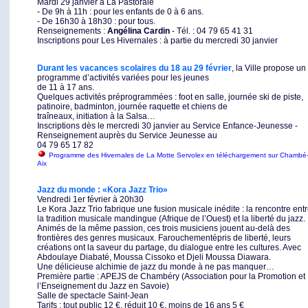
Mardi 29 janvier à La Pastorale
- De 9h à 11h : pour les enfants de 0 à 6 ans.
- De 16h30 à 18h30 : pour tous.
Renseignements :
Angélina Cardin
- Tél. : 04 79 65 41 31
Inscriptions pour Les Hivernales : à partie du mercredi 30 janvier
Durant les vacances scolaires du 18 au 29 février
, la Ville propose un
programme d’activités variées pour les jeunes
de 11 à 17 ans.
Quelques activités préprogrammées : foot en salle, journée ski de piste,
patinoire, badminton, journée raquette et chiens de
traîneaux, initiation à la Salsa…
Inscriptions dès le mercredi 30 janvier au Service Enfance-Jeunesse -
Renseignement auprès du Service Jeunesse au
04 79 65 17 82
Programme des Hivernales de La Motte Servolex en téléchargement sur Chambé
Aix
Jazz du monde : «Kora Jazz Trio»
Vendredi 1er février à 20h30
Le Kora Jazz Trio fabrique une fusion musicale inédite : la rencontre ent
la tradition musicale mandingue (Afrique de l’Ouest) et la liberté du jazz.
Animés de la même passion, ces trois musiciens jouent au-delà des
frontières des genres musicaux. Farouchementépris de liberté, leurs
créations ont la saveur du partage, du dialogue entre les cultures. Avec
Abdoulaye Diabaté, Moussa Cissoko et Djeli Moussa Diawara.
Une délicieuse alchimie de jazz du monde à ne pas manquer…
Première partie : APEJS de Chambéry (Association pour la Promotion et
l’Enseignement du Jazz en Savoie)
Salle de spectacle Saint-Jean
Tarifs : tout public 12 €, réduit 10 €, moins de 16 ans 5 €