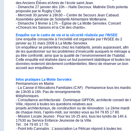
des Anciens Élèves et Amis de l’école saint-Jean.
- Dimanche 27 janvier dès 10h – Halle Decroux. Matinée Diots polenta
proposée par le Rugby Club
- Mercredi 30 janvier à 18h30 – Centre de Secours Jean Cabaud.
Assemblée générale de Solidarité Alimentaire Motteraine.
- Dimanche 3 février à 17h – Église de La Motte-Servolex. Concert
«Choeurs les Saisons et la Clé des chants».
Enquête sur le cadre de vie et la sécurité réalisée par l’INSEE
Une enquête consacrée à l’incivilité est organisée par l’INSEE du 2
janvier au 31 mars 2008 à La Motte-Servolex.
Un enquêteur se présentera chez les habitants, avisés auparavant, afin
de les questionner sur les problèmes d’insécurité auxquels le ménage a
pu être confronté, ainsi que la qualité de l’environnement de l’habitat.
Cette enquête est réalisée dans un but purement statistique et toutes les
données resteront strictement confidentielles. Merci de réserver un bon
accueil aux enquêteurs.
Infos pratiques
La Motte Servolex
Permanences en Mairie
- La Caisse d’Allocations Familiales (CAF) : Permanence tous les mardis
de 13h30 à 16h. Pas de renseignements
téléphoniques.
- Consultance architecturale : Dominique GIFFON, architecte conseil de 
Ville, répond à toutes les questions relatives aux
projets architecturaux, de construction ou de rénovation. Le 2ème mardi
de chaque mois, l’après-midi, sur rendez-vous au 04 79 65 17 80.
- Mission Locale Jeunes : Pour les 16-25 ans, tous les lundis de 14h à
17h30 au Service Enfance-Jeunesse de la Ville.
Tél. : 04 79 65 17 70.
- Point Info Cannabis : L’association Le Pélican répond à toutes les