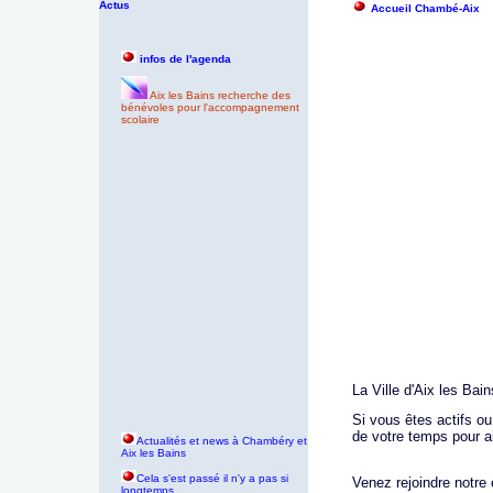
Actus
Accueil Chambé-Aix
infos de l'agenda
Aix les Bains recherche des
bénévoles pour l'accompagnement
scolaire
La Ville d'Aix les Ba
Si vous êtes actifs o
de votre temps pour ai
Actualités et news à Chambéry et
Aix les Bains
Cela s'est passé il n'y a pas si
Venez rejoindre notre
longtemps