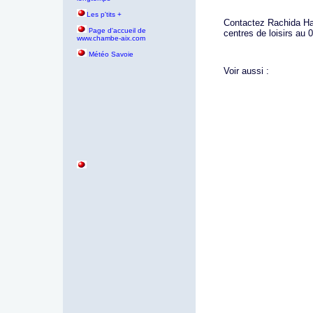
Les p'tits +
Contactez Rachida Had
age d'accueil de
P
centres de loisirs au 
www.chambe-aix.com
Météo Savoie
Voir aussi :