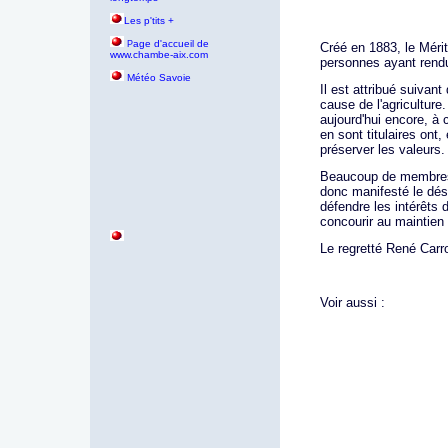
Les p'tits +
age d'accueil de
P
Créé en 1883, le Mérit
www.chambe-aix.com
personnes ayant rendu 
Météo Savoie
Il est attribué suivan
cause de l'agriculture.
aujourd'hui encore, à 
en sont titulaires ont
préserver les valeurs.
Beaucoup de membres, 
donc manifesté le dés
défendre les intérêts 
concourir au maintien
Le regretté René Carr
Voir aussi :