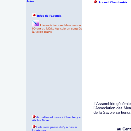
Actus
Accueil Chambé-Aix
infos de l'agenda
L'association des Membres de
l'Ordre du Mérite Agricole en congrès
à Aix les Bains
L’Assemblée générale 
l’Association des Me
de la Savoie se tiendr
Actualités et news à Chambéry et
Aix les Bains
Cela s'est passé il n'y a pas si
au Cent
longtemps