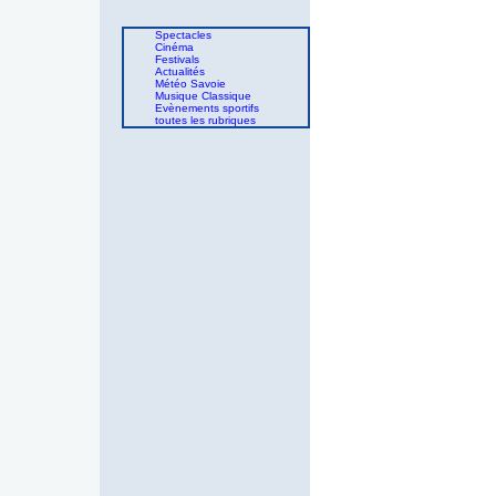
Spectacles
Cinéma
Festivals
Actualités
Météo Savoie
Musique Classique
Evènements sportifs
toutes les rubriques