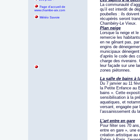
La communauté d’aggl
age d'accueil de
P
qu’il est interdit de 
www.chambe-aix.com
poubelles : ils doiven
Météo Savoie
récupérés seront tran
Chambéry-Le Vieux.
Plan neige
Lorsque la neige et l
remercie les habitants
en ne gênant pas, par
engins de déneigement.
municipaux déneigent l
d’après le code des c
charge des riverains. C
leur façade sur une l
zones piétonnes.
La salle de bains à l
Du 7 janvier au 11 févr
la Petite Enfance au Bi
bains ». Cette exposi
sensibilisation à la p
aquatiques, et notamm
versant, engagée par 
l’assainissement du l
L’art entre en gare
Pour fêter ses 70 ans,
entre en gare », une 
création artistique au
Palais à Paris, l’expo