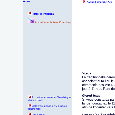
Actus
Accueil Chambé-Aix
infos de l'agenda
Actualités et brèves Chambéry
Vœux
La traditionnelle cé
associatif aura lieu l
cérémonie des vœux a
jour à 11 h au Parc d
Grand froid
Actualités et news à Chambéry et
Si vous constatez par
Aix les Bains
la rue, contactez le 1
Cela s'est passé il n'y a pas si
afin de l’orienter ver
longtemps
Les sapins à la déch
Les p'tits +