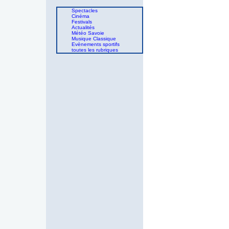
Spectacles
Cinéma
Festivals
Actualités
Météo Savoie
Musique Classique
Evènements sportifs
toutes les rubriques