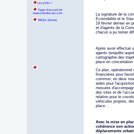
Les p'tits +
age d'accueil de
P
www.chambe-aix.com
La signature de la co
Ecomobilité et le Sta
Météo Savoie
19 février dernier en 
et d'agents de la Com
chacun a pu tester di
Après avoir effectué
agents (enquête auprè
cartographie des traj
place en concertation 
Ce plan, opérationnel e
financières pour favo
commun, en deux roues
aides pour l'acquisit
mesures d'accompagne
des sites et de l’accu
relation pour le covoi
véhicules propres, des
place…
Avec la mise en pla
cohérence son action
déplacements urbai