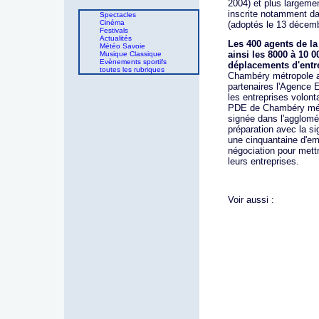
2004) et plus largeme
inscrite notamment da
Spectacles
Cinéma
(adoptés le 13 décem
Festivals
Actualités
Les 400 agents de l
Météo Savoie
ainsi les 8000 à 10 0
Musique Classique
Evènements sportifs
déplacements d'entr
toutes les rubriques
Chambéry métropole a
partenaires l'Agence E
les entreprises volon
PDE de Chambéry mét
signée dans l'agglomé
préparation avec la s
une cinquantaine d'em
négociation pour mett
leurs entreprises.
Voir aussi :