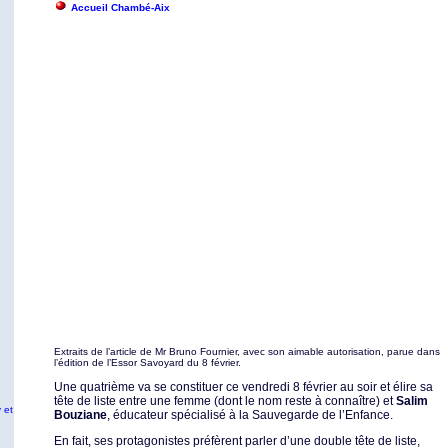
Accueil Chambé-Aix
Extraits de l’article de Mr Bruno Fournier, avec son aimable autorisation, parue dans
l’édition de l’Essor Savoyard du 8 février.
Une quatrième va se constituer ce vendredi 8 février au soir et élire sa
tête de liste entre une femme (dont le nom reste à connaître) et
Salim
 et
Bouziane
, éducateur spécialisé à la Sauvegarde de l’Enfance.
En fait, ses protagonistes préfèrent parler d’une double tête de liste,