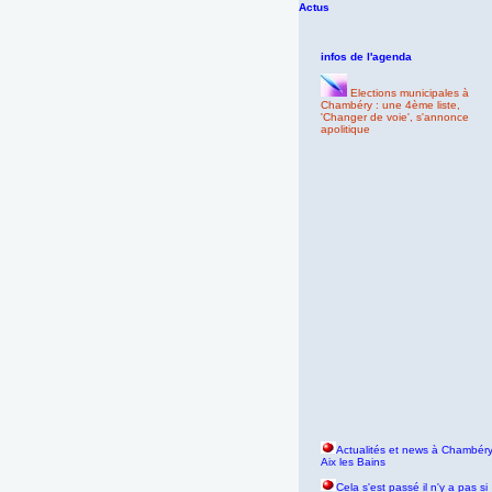
Actus
infos de l'agenda
Elections municipales à
Chambéry : une 4ème liste,
'Changer de voie', s'annonce
apolitique
Actualités et news à Chambéry
Aix les Bains
Cela s'est passé il n'y a pas si