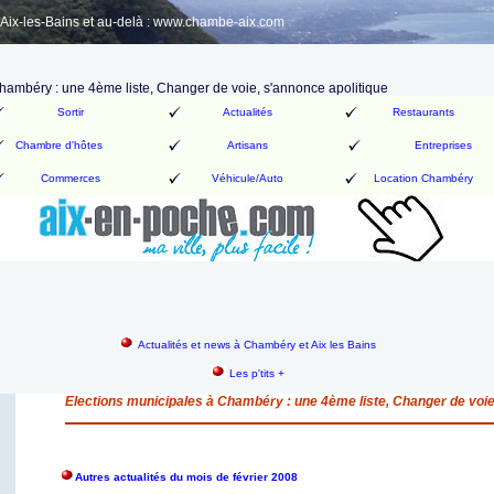
ix-les-Bains et au-delà : www.chambe-aix.com
hambéry : une 4ème liste, Changer de voie, s'annonce apolitique
Sortir
Actualités
Restaurants
Chambre d'hôtes
Artisans
Entreprises
Commerces
Véhicule/Auto
Location Chambéry
Actualités et news à Chambéry et Aix les Bains
Les p'tits +
Elections municipales à Chambéry : une 4ème liste, Changer de voie
Autres actualités du mois de février 2008