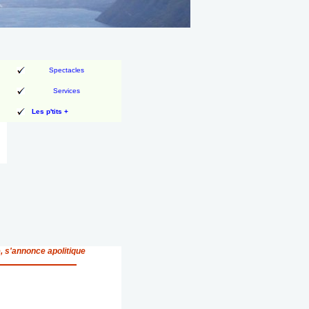
Spectacles
Services
Les p'tits +
, s'annonce apolitique