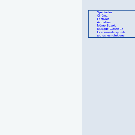
Spectacles
Cinéma
Festivals
Actualités
Météo Savoie
Musique Classique
Evènements sportifs
toutes les rubriques