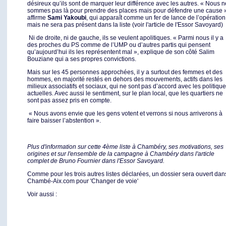
désireux qu’ils sont de marquer leur différence avec les autres. « Nous n
sommes pas là pour prendre des places mais pour défendre une cause 
affirme
Sami Yakoubi
, qui apparaît comme un fer de lance de l’opération
mais ne sera pas présent dans la liste (voir l'article de l'Essor Savoyard)
Ni de droite, ni de gauche, ils se veulent apolitiques. « Parmi nous il y a
des proches du PS comme de l’UMP ou d’autres partis qui pensent
qu’aujourd’hui ils les représentent mal », explique de son côté Salim
Bouziane qui a ses propres convictions.
Mais sur les 45 personnes approchées, il y a surtout des femmes et des
hommes, en majorité restés en dehors des mouvements, actifs dans les
milieux associatifs et sociaux, qui ne sont pas d’accord avec les politiqu
actuelles. Avec aussi le sentiment, sur le plan local, que les quartiers ne
sont pas assez pris en compte.
« Nous avons envie que les gens votent et verrons si nous arriverons à
faire baisser l’abstention ».
Plus d'information sur cette 4ème liste à Chambéry, ses motivations, ses
origines et sur l'ensemble de la campagne à Chambéry dans l'article
complet de Bruno Fournier dans l'Essor Savoyard.
Comme pour les trois autres listes déclarées, un dossier sera ouvert dan
Chambé-Aix.com pour 'Changer de voie'
Voir aussi :