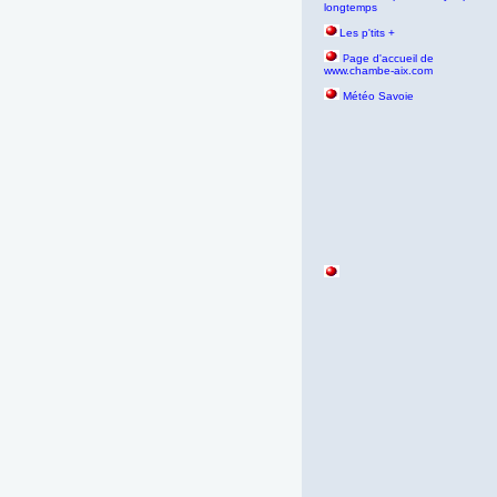
longtemps
Les p'tits +
age d'accueil de
P
www.chambe-aix.com
Météo Savoie