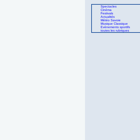
Spectacles
Cinéma
Festivals
Actualités
Météo Savoie
Musique Classique
Evènements sportifs
toutes les rubriques