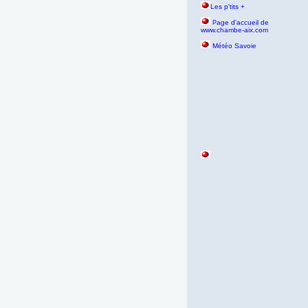
Les p'tits +
age d'accueil de
P
www.chambe-aix.com
Météo Savoie