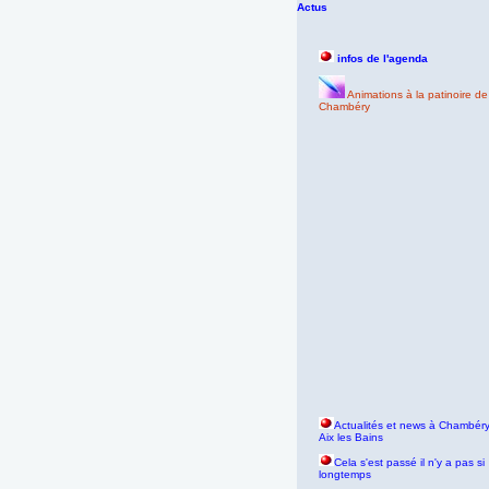
Actus
infos de l'agenda
Animations à la patinoire de
Chambéry
Actualités et news à Chambéry
Aix les Bains
Cela s'est passé il n'y a pas si
longtemps