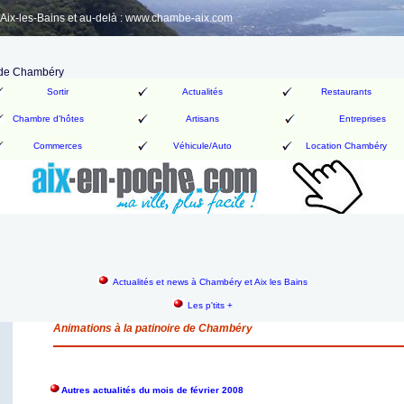
ix-les-Bains et au-delà : www.chambe-aix.com
e de Chambéry
Sortir
Actualités
Restaurants
Chambre d'hôtes
Artisans
Entreprises
Commerces
Véhicule/Auto
Location Chambéry
Actualités et news à Chambéry et Aix les Bains
Les p'tits +
Animations à la patinoire de Chambéry
Autres actualités du mois de février 2008