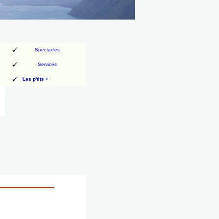
Spectacles
Services
Les p'tits +