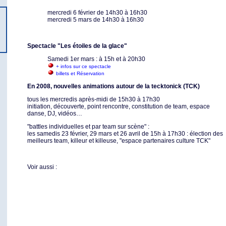
mercredi 6 février de 14h30 à 16h30
mercredi 5 mars de 14h30 à 16h30
Spectacle "Les étoiles de la glace"
Samedi 1er mars : à 15h et à 20h30
+ infos sur ce spectacle
billets et Réservation
En 2008, nouvelles animations autour de la tecktonick (TCK)
tous les mercredis après-midi de 15h30 à 17h30
initiation, découverte, point rencontre, constitution de team, espace
danse, DJ, vidéos…
"battles individuelles et par team sur scène" :
les samedis 23 février, 29 mars et 26 avril de 15h à 17h30 : élection des
meilleurs team, killeur et killeuse, "espace partenaires culture TCK"
Voir aussi :