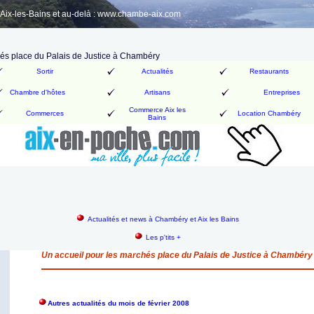
ix-les-Bains et au-delà : www.chambe-aix.com
hés place du Palais de Justice à Chambéry
Sortir
Actualités
Restaurants
Chambre d'hôtes
Artisans
Entreprises
Commerce Aix les
Commerces
Location Chambéry
Bains
Actualités et news à Chambéry et Aix les Bains
Les p'tits +
Un accueil pour les marchés place du Palais de Justice à Chambéry
Autres actualités du mois de février 2008