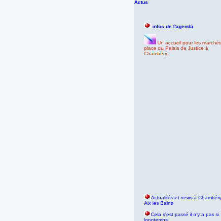
Actus
infos de l'agenda
Un accueil pour les marché
place du Palais de Justice à
Chambéry
Actualités et news à Chambéry
Aix les Bains
Cela s'est passé il n'y a pas si
longtemps