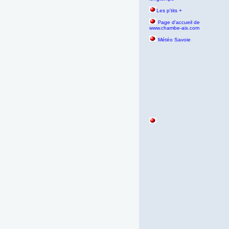
Les p'tits +
age d'accueil de
P
www.chambe-aix.com
Météo Savoie