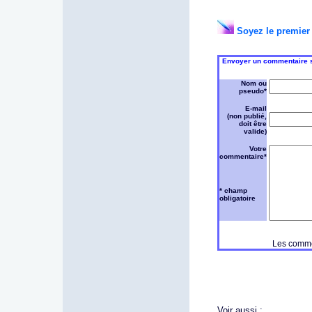
Soyez le premier 
Envoyer un commentaire sur
Nom ou
pseudo*
E-mail
(non publié,
doit être
valide)
Votre
commentaire*
* champ
obligatoire
Les commen
Voir aussi :