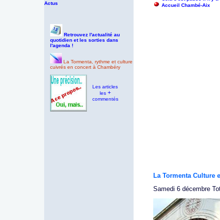
Actus
Accueil Chambé-Aix
Retrouvez l'actualité au
quotidien et les sorties dans
l'agenda !
La Tormenta, rythme et culture
cuivrés en concert à Chambéry
Les articles
+
les
commentés
La Tormenta Culture e
Samedi 6 décembre T