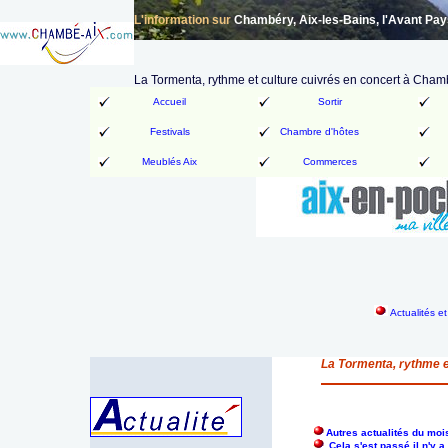
L'information sur
Chambéry, Aix-les-Bains, l'Avant Pa
La Tormenta, rythme et culture cuivrés en concert à Cham
Accueil
Sortir
Festivals
Chambre d'hôtes
Meublés Aix
Commerces
Actualités e
La Tormenta, rythme e
Autres actualités du mo
Cela s'est passé il n'y 