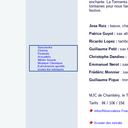
enchante. La Tormenta 
lointaines pour nous fa
festive.
Jose Ruiz :
basse, cha
Patrice Guyot :
sax alt
Ricardo Lopez :
tambo
Spectacles
Guillaume Petit :
sax 
Cinéma
Festivals
Christophe Dandieu :
Actualités
Météo Savoie
Musique Classique
Emmanuel Nerot :
sax
Evènements sportifs
toutes les rubriques
Frédéric Monnier
: sa
Guillaume Pique
: tr
MJC de Chambéry, le T
Tarifs : 8€ / 10€ / 15€
Infos/Réservations Fna
Ecouter des extraits