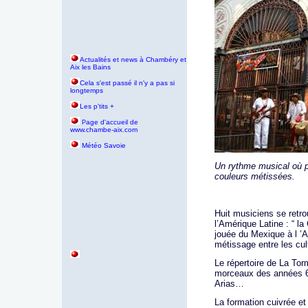
Actualités et news à Chambéry et
Aix les Bains
Cela s'est passé il n'y a pas si
longtemps
Les p'tits +
age d'accueil de
P
www.chambe-aix.com
Météo Savoie
Un rythme musical où pe
couleurs métissées.
Huit musiciens se retro
l’Amérique Latine : “ 
jouée du Mexique à l ’A
métissage entre les cul
Le répertoire de La Tor
morceaux des années 
Arias…
La formation cuivrée et