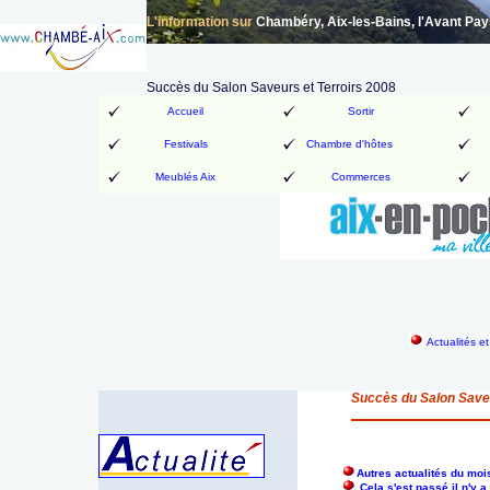
L'information sur
Chambéry, Aix-les-Bains, l'Avant Pa
Succès du Salon Saveurs et Terroirs 2008
Accueil
Sortir
Festivals
Chambre d'hôtes
Meublés Aix
Commerces
Actualités e
Succès du Salon Saveu
Autres actualités du mo
Cela s'est passé il n'y 