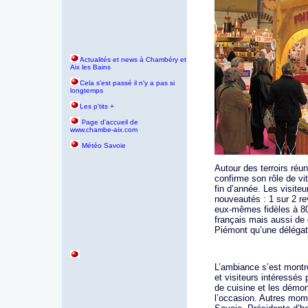
Actualités et news à Chambéry et
Aix les Bains
Cela s'est passé il n'y a pas si
longtemps
Les p'tits +
age d'accueil de
P
www.chambe-aix.com
Météo Savoie
Autour des terroirs réu
confirme son rôle de vi
fin d’année. Les visite
nouveautés : 1 sur 2 r
eux-mêmes fidèles à 80
français mais aussi de 
Piémont qu’une délégati
L’ambiance s’est montr
et visiteurs intéressés 
de cuisine et les démo
l’occasion. Autres mome