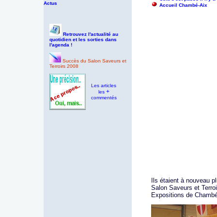
Actus
Accueil Chambé-Aix
Retrouvez l'actualité au
quotidien et les sorties dans
l'agenda !
Succès du Salon Saveurs et
Terroirs 2008
Les articles
+
les
commentés
Ils étaient à nouveau pl
Salon Saveurs et Terroi
Expositions de Chambé