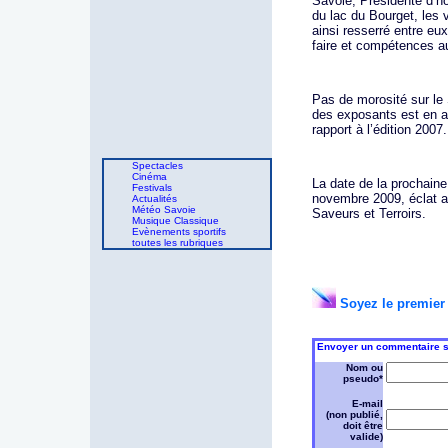
Savoie, Présidente d’h
du lac du Bourget, les 
ainsi resserré entre eu
faire et compétences au
Pas de morosité sur le S
des exposants est en a
rapport à l’édition 2007.
Spectacles
Cinéma
La date de la prochaine 
Festivals
novembre 2009, éclat a
Actualités
Météo Savoie
Saveurs et Terroirs.
Musique Classique
Evènements sportifs
toutes les rubriques
Soyez le premier 
Envoyer un commentaire su
Nom ou
pseudo*
E-mail
(non publié,
doit être
valide)