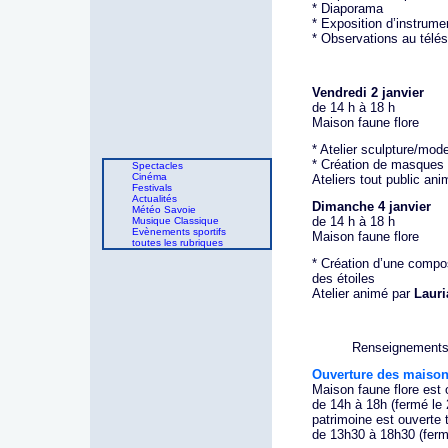
* Diaporama
* Exposition d’instrume
* Observations au télés
Vendredi 2 janvier
de 14 h à 18 h
Maison faune flore
* Atelier sculpture/mode
* Création de masques 
Spectacles
Cinéma
Ateliers tout public ani
Festivals
Actualités
Dimanche 4 janvier
Météo Savoie
de 14 h à 18 h
Musique Classique
Evènements sportifs
Maison faune flore
toutes les rubriques
* Création d’une compos
des étoiles
Atelier animé par
Lauri
Renseignements/
Ouverture des maison
Maison faune flore est 
de 14h à 18h (fermé le
patrimoine est ouverte 
de 13h30 à 18h30 (ferm