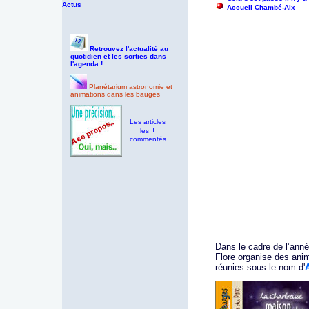
Actus
Accueil Chambé-Aix
Retrouvez l'actualité au
quotidien et les sorties dans
l'agenda !
Planétarium astronomie et
animations dans les bauges
Les articles
+
les
commentés
Dans le cadre de l’ann
Flore organise des ani
réunies sous le nom d'