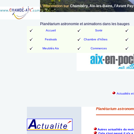
L'information sur
Chambéry, Aix-les-Bains, l'Avant Pa
Planétarium astronomie et animations dans les bauges
Accueil
Sortir
Festivals
Chambre d'hôtes
Meublés Aix
Commerces
Actualités e
Planétarium astronomi
Autres actualités du mo
Cela s'est passé il n'y 