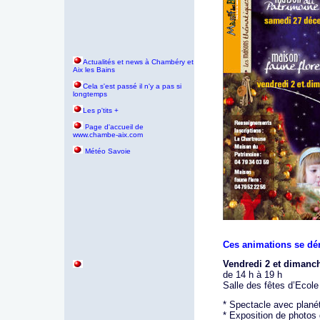
Actualités et news à Chambéry et
Aix les Bains
Cela s'est passé il n'y a pas si
longtemps
Les p'tits +
age d'accueil de
P
www.chambe-aix.com
Météo Savoie
Ces animations se dér
Vendredi 2 et dimanch
de 14 h à 19 h
Salle des fêtes d’Ecole
* Spectacle avec plané
* Exposition de photos 