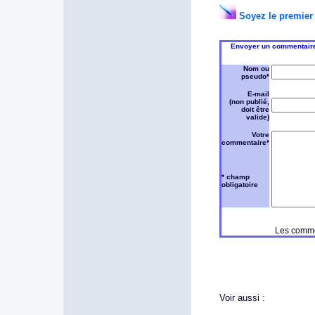
Soyez le premier 
Envoyer un commentaire 
Nom ou
pseudo*
E-mail
(non publié,
doit être
valide)
Votre
commentaire*
* champ
obligatoire
Les commen
Voir aussi :