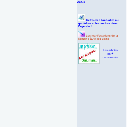
Actus
Retrouvez l'actualité au
quotidien et les sorties dans
l'agenda !
Les manifestations de la
semaine à Aix les Bains
Les articles
+
les
commentés