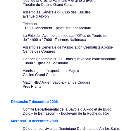
Noël de la Crèche Familiale « Graine d’Eveil »
Théâtre du Casino Grand Cercle
Assemblée Générale du Club des Curistes
avenue d’Albion
Téléthon
11h30 : lancement – place Maurice Mollard
La Fête de l’Avent organisée par l’Office de Tourisme
de 14h00 à 17h00 : Thermes Nationaux
Assemblée Générale de l’Association Crématiste Aixoise
Centre des Congrès
Concert Ensemble 20.21 – musique vocale contemporaine
18h00 : Eglise de St-Simond
Vernissage de l’exposition « Maje »
Casino Grand Cercle
Match HBC Aix en Savoie/Plan de Cuques
Prés Riants
Dimanche 7 décembre 2008
Comité Départemental de la Savoie d’Aïkido et de Budo
Dojo « le Bernascon » - boulevard de la Roche du Roi
Mercredi 10 décembre 2008
Déjeuner convivial de Dominique Dord, maire d'Aix les Bains,