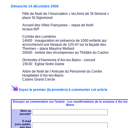
Dimanche 14 décembre 2008
Fête de Noël de l’Association « les Amis de St-Simond »
place St-Sigismond
Accueil des Villes Françaises – repas de Noël
locaux AVF
Corrida des Lumières
14h00 : inauguration en présence de 1000 enfants qui
accrocheront une fresque de 120 m² sur la façade des
Thermes – place Maurice Mollard
20h00 : remise des récompenses au Théâtre du Casino
Orchestre d’Harmonie d’Aix-les-Bains - concert
15h30 : Eglise Notre Dame
Arbre de Noël de l’Amicale du Personnel du Centre
Hospitalier d’Aix-les-Bains
Casino Grand Cercle
Soyez le premier (la première) à commenter cet article
Envoyer un commentaire sur l'article : Les manifestations de la semaine à Aix les
Bains
Nom ou
pseudo*
E-mail
(non publié,
doit être