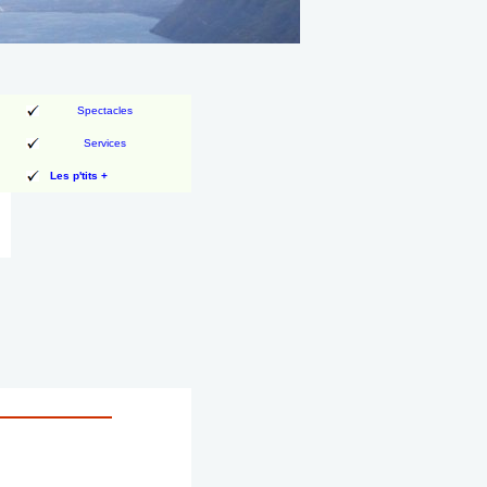
Spectacles
Services
Les p'tits +