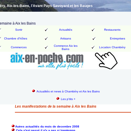
y, Aix-les-Bains, l'Avant Pays Savoyard et les Bauges
semaine à Aix les Bains
Sortir
Actualités
Restaurants
Chambre d'hôtes
Artisans
Entreprises
Commerce Aix les
Commerces
Location Chambéry
Bains
Actualités et news à Chambéry et Aix les Bains
Les p'tits +
Les manifestations de la semaine à Aix les Bains
Autres actualités du mois de decembre 2008
Cela s'est passé il n'y a pas si longtemps