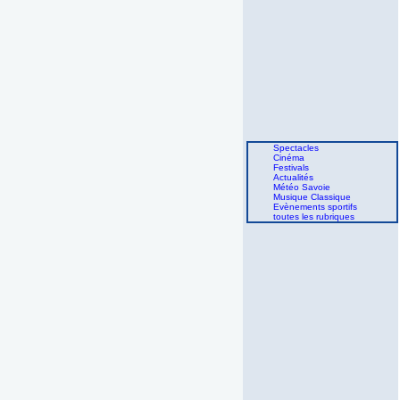
Spectacles
Cinéma
Festivals
Actualités
Météo Savoie
Musique Classique
Evènements sportifs
toutes les rubriques