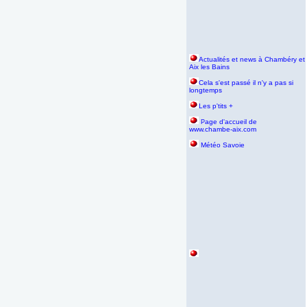
Actualités et news à Chambéry et
Aix les Bains
Cela s'est passé il n'y a pas si
longtemps
Les p'tits +
age d'accueil de
P
www.chambe-aix.com
Météo Savoie