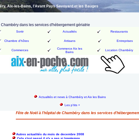
y, Aix-les-Bains, l'Avant Pays Savoyard et les Bauges
de Chambéry dans les services d'hébergement gériatrie
Sortir
Actualités
Restaurants
Chambre d'hôtes
Artisans
Entreprises
Commerce Aix les
Commerces
Location Chambéry
Bains
Actualités et news à Chambéry et Aix les Bains
Les p'tits +
Fête de Noël à l'hôpital de Chambéry dans les services d'hébergement
Autres actualités du mois de decembre 2008
Cela s'est passé il n'y a pas si longtemps