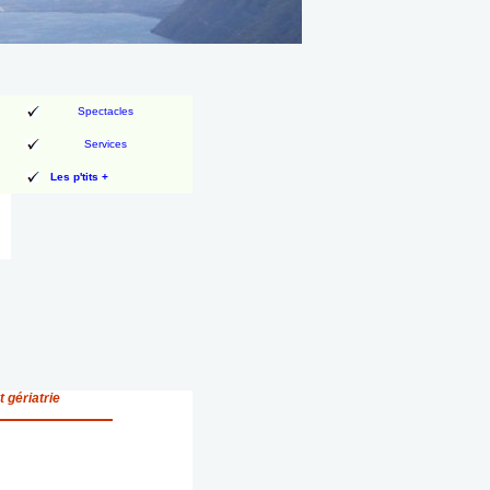
Spectacles
Services
Les p'tits +
 gériatrie