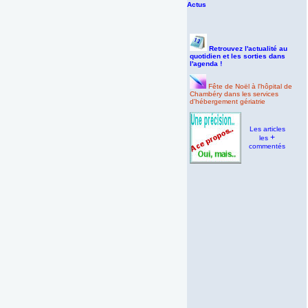
Actus
Retrouvez l'actualité au
quotidien et les sorties dans
l'agenda !
Fête de Noël à l'hôpital de
Chambéry dans les services
d'hébergement gériatrie
Les articles
+
les
commentés