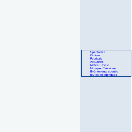
Spectacles
Cinéma
Festivals
Actualités
Météo Savoie
Musique Classique
Evènements sportifs
toutes les rubriques