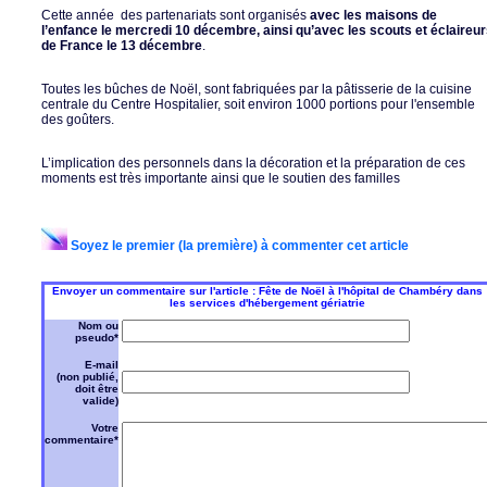
Cette année des partenariats sont organisés
avec les maisons de
l’enfance le mercredi 10 décembre, ainsi qu’avec les scouts et éclaireu
de France le 13 décembre
.
Toutes les bûches de Noël, sont fabriquées par la pâtisserie de la cuisine
centrale du Centre Hospitalier, soit environ 1000 portions pour l'ensemble
des goûters.
L’implication des personnels dans la décoration et la préparation de ces
moments est très importante ainsi que le soutien des familles
Soyez le premier (la première) à commenter cet article
Envoyer un commentaire sur l'article : Fête de Noël à l'hôpital de Chambéry dans
les services d'hébergement gériatrie
Nom ou
pseudo*
E-mail
(non publié,
doit être
valide)
Votre
commentaire*