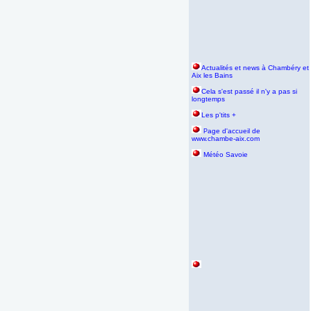
Actualités et news à Chambéry et
Aix les Bains
Cela s'est passé il n'y a pas si
longtemps
Les p'tits +
age d'accueil de
P
www.chambe-aix.com
Météo Savoie