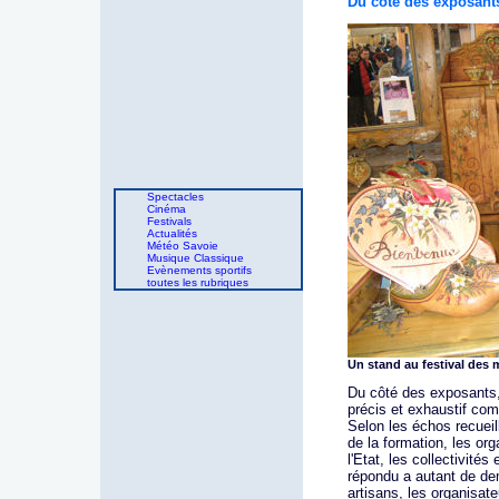
Du côté des exposant
Spectacles
Cinéma
Festivals
Actualités
Météo Savoie
Musique Classique
Evènements sportifs
toutes les rubriques
Un stand au festival des 
Du côté des exposants, i
précis et exhaustif comp
Selon les échos recueill
de la formation, les or
l'Etat, les collectivité
répondu a autant de de
artisans, les organisate