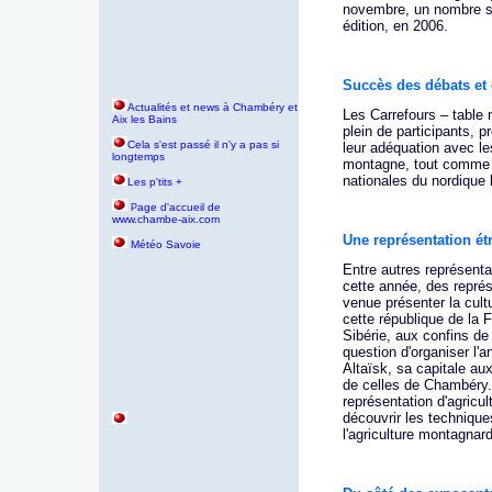
novembre, un nombre se
édition, en 2006.
Succès des débats et 
Actualités et news à Chambéry et
Les Carrefours – table 
Aix les Bains
plein de participants, p
Cela s'est passé il n'y a pas si
leur adéquation avec le
longtemps
montagne, tout comme l
nationales du nordique
Les p'tits +
age d'accueil de
P
www.chambe-aix.com
Une représentation étr
Météo Savoie
Entre autres représentat
cette année, des représ
venue présenter la cultu
cette république de la 
Sibérie, aux confins de 
question d'organiser l'
Altaïsk, sa capitale au
de celles de Chambéry. 
représentation d'agricu
découvrir les technique
l'agriculture montagnar