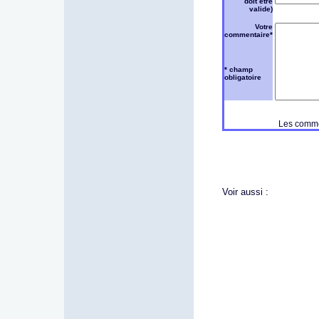
doit être
valide)
Votre
commentaire*
* champ
obligatoire
Les commen
Voir aussi :