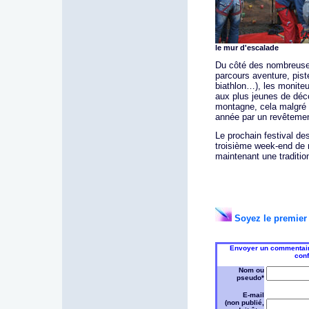
le mur d'escalade
Du côté des nombreuse
parcours aventure, pist
biathlon…), les monite
aux plus jeunes de décou
montagne, cela malgré 
année par un revêtemen
Le prochain festival d
troisième week-end de 
maintenant une traditio
Soyez le premier 
Envoyer un commentaire 
conf
Nom ou
pseudo*
E-mail
(non publié,