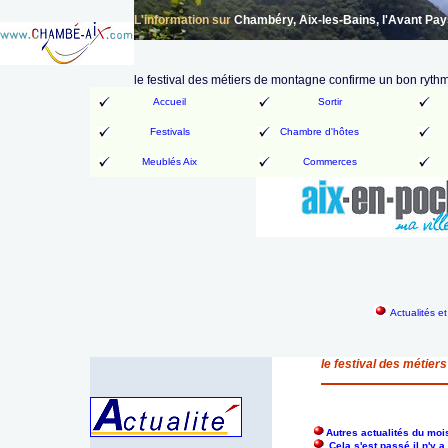
L'information sur
Chambéry, Aix-les-Bains, l'Avant Pa
le festival des métiers de montagne confirme un bon rythm
Accueil
Sortir
Festivals
Chambre d'hôtes
Meublés Aix
Commerces
Actualités e
le festival des métie
Autres actualités du mo
Cela s'est passé il n'y 