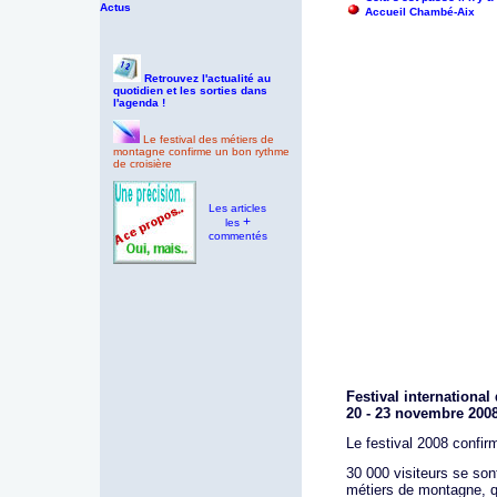
Actus
Accueil Chambé-Aix
Retrouvez l'actualité au
quotidien et les sorties dans
l'agenda !
Le festival des métiers de
montagne confirme un bon rythme
de croisière
Les articles
+
les
commentés
Festival internationa
20 - 23 novembre 200
Le festival 2008 confir
30 000 visiteurs se son
métiers de montagne, 