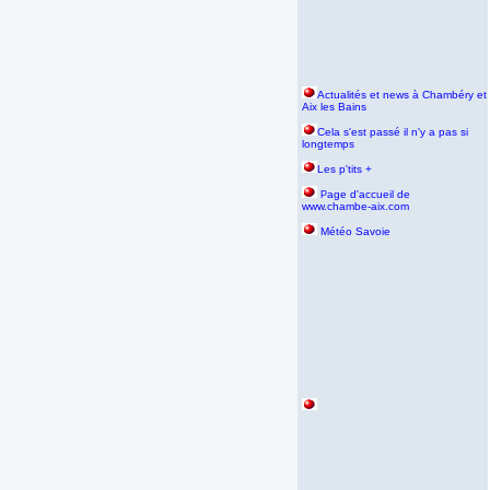
Actualités et news à Chambéry et
Aix les Bains
Cela s'est passé il n'y a pas si
longtemps
Les p'tits +
age d'accueil de
P
www.chambe-aix.com
Météo Savoie