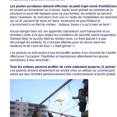
Les jeunes acrobates doivent effectuer un petit trajet semé d’embûches
en jouant au funambule ou à tarzan. Après avoir grimpé au sommet de la
structure et avoir été équipés pour ne pas tomber, les enfants se lancent
dans l’aventure. Ils vont alors d’un coin à l’autre de l’installation en marchan
sur un fil, passent de liane en liane, traversent un pont flottant et
s’accrochent à un filet de cordes…Indiana Jones n’a qu’à bien se tenir !
Aucun danger bien sûr, les apprentis cascadeurs sont harnachés et un
moniteur veille à ce que toutes les conditions de sécurité soient respectées.
Samedi déjà, le succès était au rendez-vous. Le froid glacial n’a pas
découragé les enfants, ils n’ont pas attendu pour se lancer dans les
hauteurs et de l’avis de tous « c’était génial ! ».
Les parents se sont quant à eux réchauffés autour d’un chocolat de l’amitié
offert pour l’occasion. Papillotes et mandarines attendaient les jeunes
aventuriers à leur descente !
Tous les enfants peuvent profiter de cette animation jusqu’au 11 janvier.
Les parents doivent simplement se rendre chez un artisan ou commerçant
aixois qui leur remettra généreusement des contremarques d’accès gratuit.