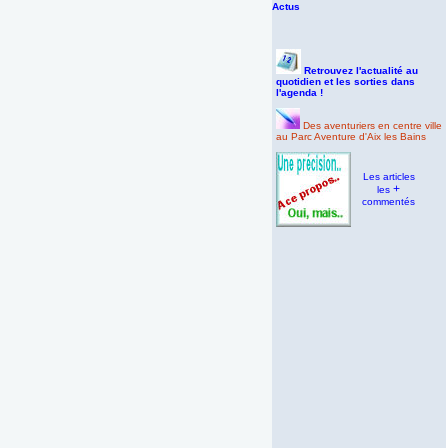
Actus
Retrouvez l'actualité au
quotidien et les sorties dans
l'agenda !
Des aventuriers en centre ville
au Parc Aventure d'Aix les Bains
Les articles
+
les
commentés