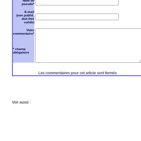
Nom ou
pseudo*
E-mail
(non publié,
doit être
valide)
Votre
commentaire*
* champ
obligatoire
Les commentaires pour cet article sont fermés
Voir aussi :