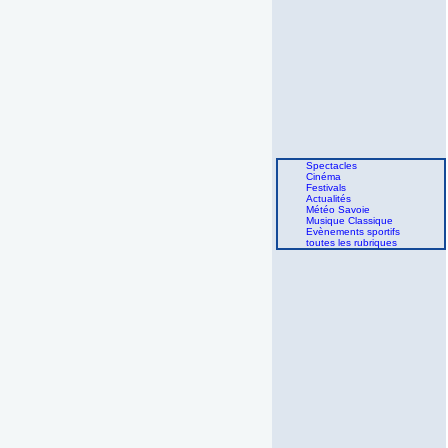
Spectacles
Cinéma
Festivals
Actualités
Météo Savoie
Musique Classique
Evènements sportifs
toutes les rubriques