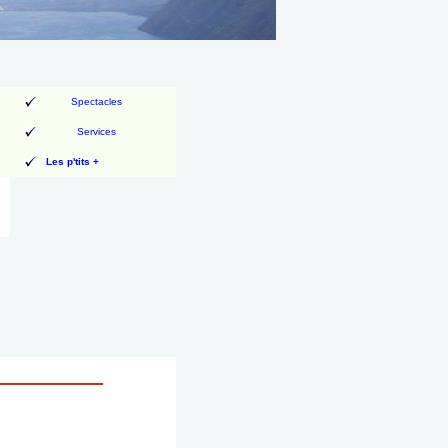
Spectacles
Services
Les p'tits +