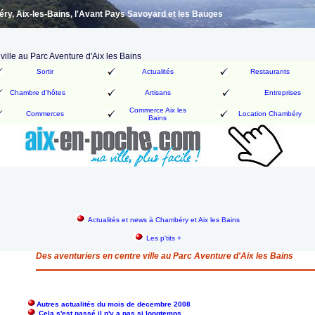
y, Aix-les-Bains, l'Avant Pays Savoyard et les Bauges
ville au Parc Aventure d'Aix les Bains
Sortir
Actualités
Restaurants
Chambre d'hôtes
Artisans
Entreprises
Commerce Aix les
Commerces
Location Chambéry
Bains
Actualités et news à Chambéry et Aix les Bains
Les p'tits +
Des aventuriers en centre ville au Parc Aventure d'Aix les Bains
Autres actualités du mois de decembre 2008
Cela s'est passé il n'y a pas si longtemps