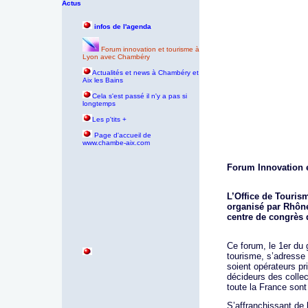
Actus
infos de l'agenda
Forum innovation et tourisme à
Lyon avec Chambéry
Actualités et news à Chambéry et
Aix les Bains
Cela s'est passé il n'y a pas si
longtemps
Les p'tits +
P
age d'accueil de
www.chambe-aix.com
Forum Innovation 
L’Office de Touris
organisé par Rhône
centre de congrès 
Ce forum, le 1er du 
tourisme, s’adresse 
soient opérateurs pr
décideurs des collect
toute la France sont
S’affranchissant de