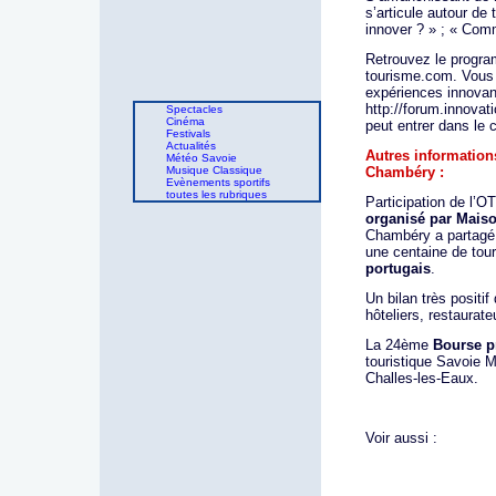
s’articule autour de
innover ? » ; « Comm
Retrouvez le program
tourisme.com. Vous 
expériences innovant
http://forum.innovat
Spectacles
Cinéma
peut entrer dans le 
Festivals
Actualités
Autres informations
Météo Savoie
Musique Classique
Chambéry :
Evènements sportifs
toutes les rubriques
Participation de l’
organisé par Maiso
Chambéry a partagé 
une centaine de tou
portugais
.
Un bilan très positi
hôteliers, restaurat
La 24ème
Bourse p
touristique Savoie M
Challes-les-Eaux.
Voir aussi :