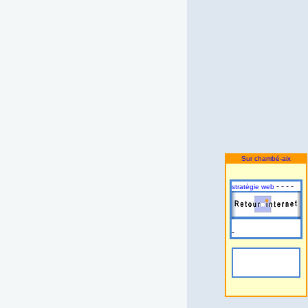
Sur chambé-aix
- - - -
stratégie web
-