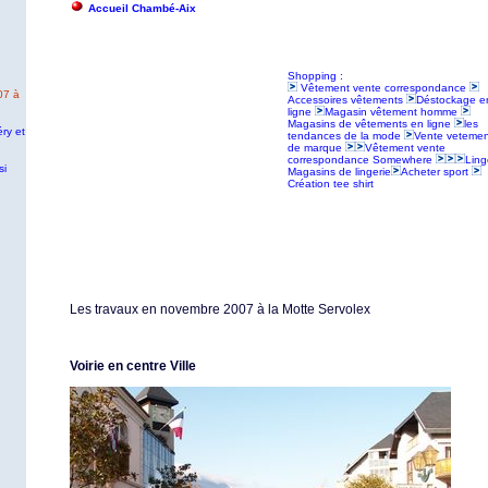
Accueil Chambé-Aix
Shopping :
Vêtement vente correspondance
07 à
Accessoires vêtements
Déstockage e
ligne
Magasin vêtement homme
Magasins de vêtements en ligne
les
ry et
tendances de la mode
Vente vetemen
de marque
Vêtement vente
correspondance Somewhere
Ling
si
Magasins de lingerie
Acheter sport
Création tee shirt
Les travaux en novembre 2007 à la Motte Servolex
Voirie en centre Ville