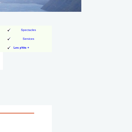
Spectacles
Services
Les p'tits +