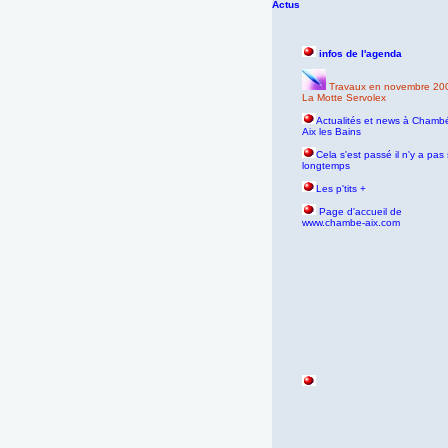
Actus
infos de l'agenda
Travaux en novembre 20
La Motte Servolex
Actualités et news à Chambé
Aix les Bains
Cela s'est passé il n'y a pas 
longtemps
Les p'tits +
P
age d'accueil de
www.chambe-aix.com