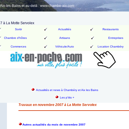
ix-les-Bains et au-delà : www.chambe-aix.com
7 à La Motte Servolex
Sortir
Actualités
Restaurants
Chambre d'hôtes
Artisans
Entreprises
Commerces
Véhicule/Auto
Location Chambéry
Actualités et news à Chambéry et Aix les Bains
Les p'tits +
Travaux en novembre 2007 à La Motte Servolex
Autres actualités du mois de novembre 2007