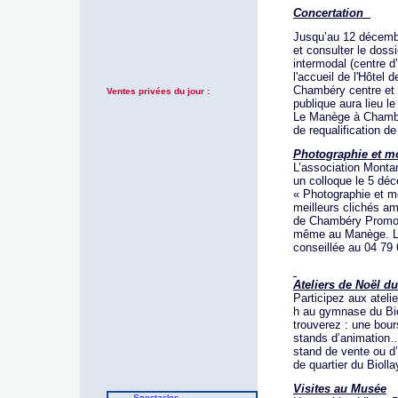
Concertation
Jusqu’au 12 décembr
et consulter le dossi
intermodal (centre d
l'accueil de l'Hôtel 
Chambéry centre et 
Ventes privées du jour :
publique aura lieu 
Le Manège à Chambér
de requalification 
Photographie et m
L’association Montan
un colloque le 5 dé
« Photographie et m
meilleurs clichés a
de Chambéry Promotio
même au Manège. L’a
conseillée au 04 79 
Ateliers de Noël du
Participez aux atel
h au gymnase du Bio
trouverez : une bou
stands d’animation…
stand de vente ou d’
de quartier du Biolla
Visites au Musée
Spectacles