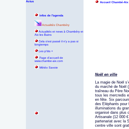
Actus
Accueil Chambé-Aix
infos de l'agenda
Actualités Chambéry
Actualités et news à Chambéry et
Aix les Bains
Cela s'est passé il n'y a pas si
longtemps
Les p'tits +
age d'accueil de
P
www.chambe-aix.com
Météo Savoie
Noël en ville
La magie de Noël s’é
du marché de Noël (
traîneau du Père No
tous les mercredis e
en fête.
Six parcours
des Eléphants pour f
illuminations du gra
organisé dans plus 
Artisanale (12 000 €
partenariat avec la 
centre ville sont g