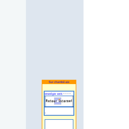
Sur chambé-aix
- - - -
stratégie web
-