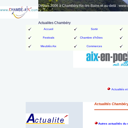
Depuis 2006 à Chambéry Aix-les-Bains et au-delà : www
Actualites Chambéry
Accueil
Sortir
Festivals
Chambre d'hôtes
Meublés Aix
Commerces
Actualités e
Actualités Chambér
Autres actualités d