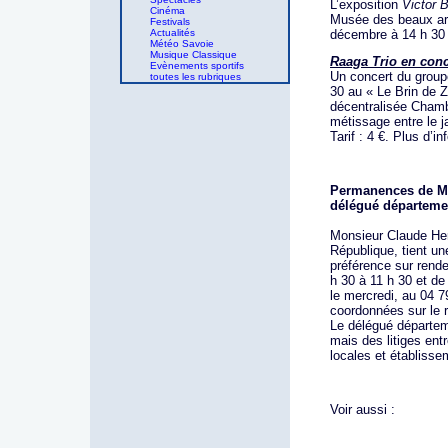
L’exposition
Victor 
Cinéma
Musée des beaux arts
Festivals
Actualités
décembre à 14 h 30 
Météo Savoie
Musique Classique
Raaga Trio en conc
Evènements sportifs
Un concert du group
toutes les rubriques
30 au « Le Brin de Z
décentralisée Chamb
métissage entre le ja
Tarif : 4 €. Plus d’i
Permanences de Mo
délégué départeme
Monsieur Claude Her
République, tient u
préférence sur rend
h 30 à 11 h 30 et de
le mercredi, au 04 7
coordonnées sur le 
Le délégué départeme
mais des litiges entr
locales et établisse
Voir aussi :