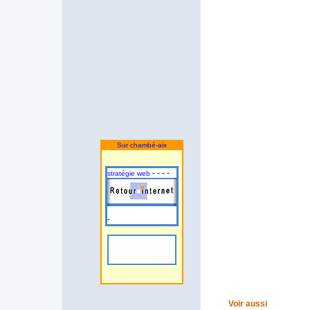
Sur chambé-aix
- - - -
stratégie web
-
Voir aussi