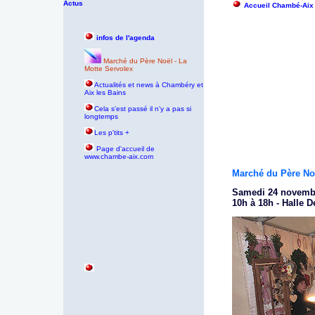
Actus
Accueil Chambé-Aix
infos de l'agenda
Marché du Père Noël - La
Motte Servolex
Actualités et news à Chambéry et
Aix les Bains
Cela s'est passé il n'y a pas si
longtemps
Les p'tits +
P
age d'accueil de
www.chambe-aix.com
Marché du Père Noë
Samedi 24 novembr
10h à 18h
- Halle 