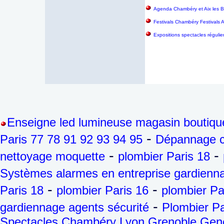
Agenda Chambéry et Aix les B
Festivals Chambéry Festivals 
Expositions spectacles régulie
Enseigne led lumineuse magasin boutiqu
-
Paris 77 78 91 92 93 94 95
Dépannage ch
-
-
nettoyage moquette
plombier Paris 18
Systèmes alarmes en entreprise gardienna
-
-
Paris 18
plombier Paris 16
plombier Pa
-
gardiennage agents sécurité
Plombier Pa
Spectacles Chambéry Lyon Grenoble Genèv