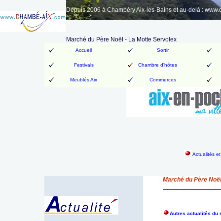
Depuis 2006 à Chambéry Aix-les-Bains et au-delà : www
Marché du Père Noël - La Motte Servolex
Accueil
Sortir
Festivals
Chambre d'hôtes
Meublés Aix
Commerces
Actualités e
Marché du Père Noël
Autres actualités d