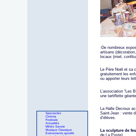
-De nombreux exposa
artisans (décoration,
locaux (miel, confit
Le Père Noël et sa 
gratuitement les enf
ou apporter leurs let
L’association “Les B
une tartiflette géante
La Halle Decroux ac
Saint-Jean : vente d
Spectacles
Cinéma
d’élèves.
Festivals
Actualités
Météo Savoie
Musique Classique
La sculpture de fe
Evènements sportifs
de La Poste)