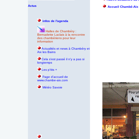
Actus
Accueil Chambé-Aix
infos de l'agenda
Halles de Chambéry :
Bernadette Laclais à la rencontre
des chambériens pour leur
information
Actualités et news à Chambéry et
Aix les Bains
Cela s'est passé il n'y a pas si
longtemps
Les p'tits +
age d'accueil de
P
www.chambe-aix.com
Météo Savoie