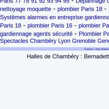
-
Paris 77 78 91 92 93 94 95
Dépannage ch
-
-
nettoyage moquette
plombier Paris 18
Systèmes alarmes en entreprise gardienna
-
-
Paris 18
plombier Paris 16
plombier Pa
-
gardiennage agents sécurité
Plombier Pa
Spectacles Chambéry Lyon Grenoble Genèv
-
Contact
http://www.
Halles de Chambéry : Bernadette