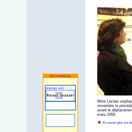
Sur chambé-aix
- - - -
stratégie web
Mme Laclais expliqu
novembre la procédur
-
avant le déplacement
mars 2008.
En savoir plus sur le