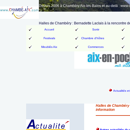
Depuis 2006 à Chambéry Aix-les-Bains et au-delà : www
Halles de Chambéry : Bernadette Laclais à la rencontre d
Accueil
Sortir
Festivals
Chambre d'hôtes
Meublés Aix
Commerces
Actualités e
Halles de Chambéry :
information
Autres actualités d