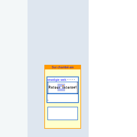
Sur chambé-aix
- - - -
stratégie web
-