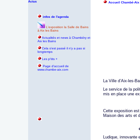
Actus
Accueil Chambé-Aix
infos de l'agenda
L'exposition la Salle de Bains
à Aix les Bains
Actualités et news à Chambéry et
Aix les Bains
Cela s'est passé il n'y a pas si
longtemps
Les p'tits +
P
age d'accueil de
www.chambe-aix.com
La Ville d’Aix-les-
Le service de la pol
mis en place une expo
Cette exposition est
Maison des arts et 
Ludique, innovante et