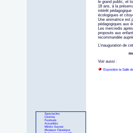
le grand public, et t
18 ans, à la préserv
intérêt pédagogique 
écologiques et cito
Une animatrice est 
pédagogiques aux éco
Les mercredis après 
proposés aux enfants
recommandée auprès
L’inauguration de cet
me
Voir aussi :
Exposition la Salle d
Spectacles
Cinéma
Festivals
Actualités
Météo Savoie
Musique Classique