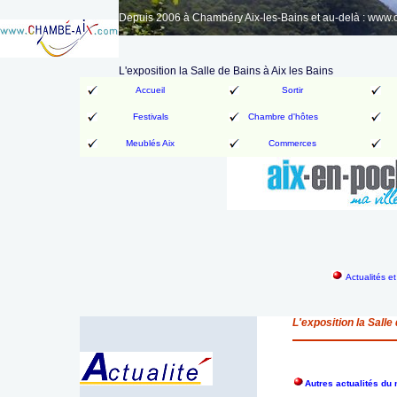
Depuis 2006 à Chambéry Aix-les-Bains et au-delà : www
L'exposition la Salle de Bains à Aix les Bains
Accueil
Sortir
Festivals
Chambre d'hôtes
Meublés Aix
Commerces
Actualités e
L'exposition la Salle
Autres actualités d