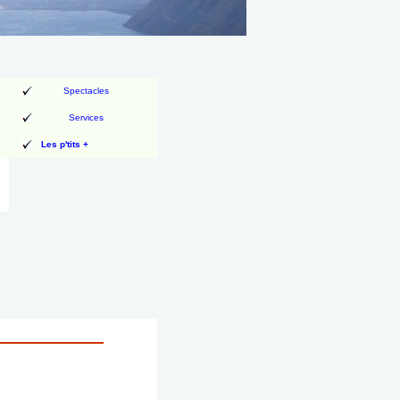
Spectacles
Services
Les p'tits +