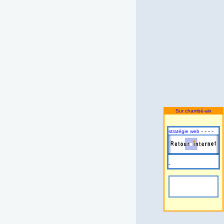
Sur chambé-aix
- - - -
stratégie web
-