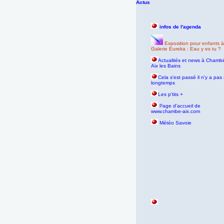
Actus
infos de l'agenda
Exposition pour enfants à
Galerie Eureka : Eau y es tu ?
Actualités et news à Chambé
Aix les Bains
Cela s'est passé il n'y a pas 
longtemps
Les p'tits +
age d'accueil de
P
www.chambe-aix.com
Météo Savoie