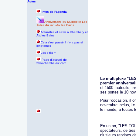
Actus
infos de l'agenda
Anniversaire du Multiplexe Les
Toiles du lac - Aix les Bains
Actualités et news à Chambéry et
Aix les Bains
Cela s'est passé il n'y a pas si
longtemps
Les p'tits +
P
age d'accueil de
www.chambe-aix.com
Le multiplexe "LES
premier anniversai
et 1500 fauteuils, in
ses portes le 10 no
Pour l'occasion, il 
novembre inclus,
le
le monde, à toutes 
En un an, "LES TOIL
spectateurs, de trè
plusieurs reprises d