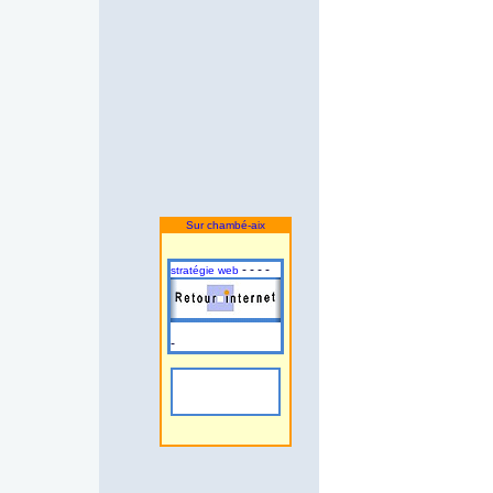
Sur chambé-aix
- - - -
stratégie web
-