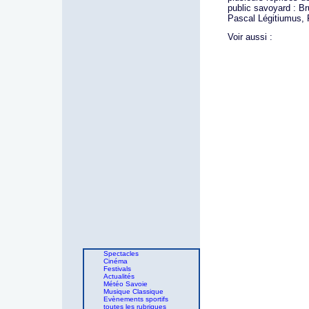
public savoyard : B
Pascal Légitiumus, 
Voir aussi :
Spectacles
Cinéma
Festivals
Actualités
Météo Savoie
Musique Classique
Evènements sportifs
toutes les rubriques