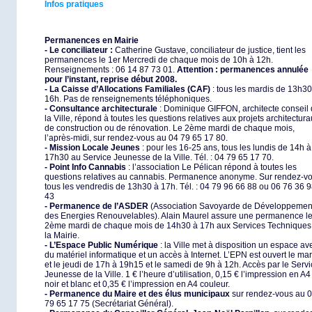
Infos pratiques
Permanences en Mairie
- Le conciliateur :
Catherine Gustave, conciliateur de justice, tient les
permanences le 1er Mercredi de chaque mois de 10h à 12h.
Renseignements : 06 14 87 73 01.
Attention : permanences annulée
pour l’instant, reprise début 2008.
- La Caisse d’Allocations Familiales (CAF)
: tous les mardis de 13h30
16h. Pas de renseignements téléphoniques.
- Consultance architecturale
: Dominique GIFFON, architecte conseil
la Ville, répond à toutes les questions relatives aux projets architectura
de construction ou de rénovation. Le 2ème mardi de chaque mois,
l’après-midi, sur rendez-vous au 04 79 65 17 80.
- Mission Locale Jeunes
: pour les 16-25 ans, tous les lundis de 14h à
17h30 au Service Jeunesse de la Ville. Tél. : 04 79 65 17 70.
- Point Info Cannabis
: l’association Le Pélican répond à toutes les
questions relatives au cannabis. Permanence anonyme. Sur rendez-v
tous les vendredis de 13h30 à 17h. Tél. : 04 79 96 66 88 ou 06 76 36 
43
- Permanence de l’ASDER
(Association Savoyarde de Développemen
des Energies Renouvelables). Alain Maurel assure une permanence l
2ème mardi de chaque mois de 14h30 à 17h aux Services Techniques
la Mairie.
- L’Espace Public Numérique
: la Ville met à disposition un espace av
du matériel informatique et un accès à Internet. L’EPN est ouvert le mar
et le jeudi de 17h à 19h15 et le samedi de 9h à 12h. Accès par le Serv
Jeunesse de la Ville. 1 € l’heure d’utilisation, 0,15 € l’impression en A4
noir et blanc et 0,35 € l’impression en A4 couleur.
- Permanence du Maire et des élus municipaux
sur rendez-vous au
0
79 65 17 75 (Secrétariat Général).