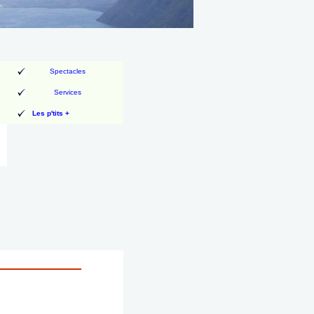
Spectacles
Services
Les p'tits +