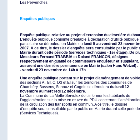
Les Pervenches
Enquêtes publiques
Enquête publique relative au projet d'extension du cimetière du bou
L’enquête publique conjointe préalable à déclaration d’utilité publique 
parcellaire se déroulera en Mairie du
lundi 5 au vendredi 23 novembr
2007. A ce titre, le dossier d’enquête sera consultable par le public 
Mairie durant cette période (services techniques - 1er étage). De pl
Messieurs Fernand TRABBIA et Roland FRANCON, désignés
respectivement en qualité de commissaire enquêteur et suppléant,
assurent une dernière permanence en Mairie (salon Hans Wetzel) :
- vendredi 23 novembre de 14h à 17h
Une enquête publique portant sur le projet d’aménagement de voiri
des sections AI, BI, C, D3 et EI sur les territoires des communes de
Chambéry, Bassens, Sonnaz et Cognin se déroulera
du lundi 12
novembre au mercredi 12 décembre
.
La Commune de La Motte-Servolex doit informer les habitants de
l’agglomération sur la mise en œuvre du PDU concernant l’amélioratio
de la circulation des transports en commun. A ce titre, le dossier
d’enquête sera consultable par le public en Mairie durant cette période
(Services Techniques).