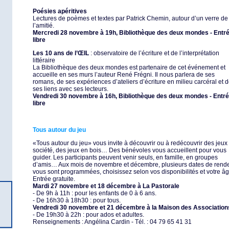
Poésies apéritives
Lectures de poèmes et textes par Patrick Chemin, autour d’un verre de
l’amitié.
Mercredi 28 novembre à 19h, Bibliothèque des deux mondes - Entr
libre
Les 10 ans de l’ŒIL
: observatoire de l’écriture et de l’interprétation
littéraire
La Bibliothèque des deux mondes est partenaire de cet événement et
accueille en ses murs l’auteur René Frégni. Il nous parlera de ses
romans, de ses expériences d’ateliers d’écriture en milieu carcéral et 
ses liens avec ses lecteurs.
Vendredi 30 novembre à 16h, Bibliothèque des deux mondes - Entr
libre
Tous autour du jeu
«Tous autour du jeu» vous invite à découvrir ou à redécouvrir des jeux
société, des jeux en bois… Des bénévoles vous accueillent pour vous
guider. Les participants peuvent venir seuls, en famille, en groupes
d’amis… Aux mois de novembre et décembre, plusieurs dates de rend
vous sont programmées, choisissez selon vos disponibilités et votre âg
Entrée gratuite.
Mardi 27 novembre et 18 décembre à La Pastorale
- De 9h à 11h : pour les enfants de 0 à 6 ans.
- De 16h30 à 18h30 : pour tous.
Vendredi 30 novembre et 21 décembre à la Maison des Association
- De 19h30 à 22h : pour ados et adultes.
Renseignements : Angélina Cardin - Tél. : 04 79 65 41 31