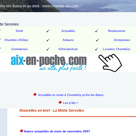
ix-les-Bains et au-delà : www.chambe-aix.com
tte Servolex
Sortir
Actualités
Restaurants
Chambre d'hôtes
Artisans
Entreprises
Commerces
Véhicule/Auto
Location Chambéry
Actualités et news à Chambéry et Aix les Bains
Les p'tits +
Nouvelles en bref - La Motte Servolex
Autres actualités du mois de novembre 2007