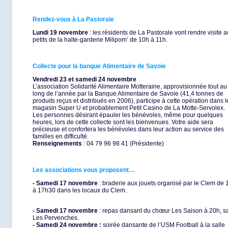
Rendez-vous à La Pastorale
Lundi 19 novembre
: les résidents de La Pastorale vont rendre visite 
petits de la halte-garderie Milipom’ de 10h à 11h.
Collecte pour la banque Alimentaire de Savoie
Vendredi 23 et samedi 24 novembre
L’association Solidarité Alimentaire Motteraine, approvisionnée tout au
long de l’année par la Banque Alimentaire de Savoie (41,4 tonnes de
produits reçus et distribués en 2006), participe à cette opération dans l
magasin Super U et probablement Petit Casino de La Motte-Servolex.
Les personnes désirant épauler les bénévoles, même pour quelques
heures, lors de cette collecte sont les bienvenues. Votre aide sera
précieuse et confortera les bénévoles dans leur action au service des
familles en difficulté.
Renseignements
: 04 79 96 98 41 (Présidente)
Les associations vous proposent…
- Samedi 17 novembre
: braderie aux jouets organisé par le Clem de 
à 17h30 dans les locaux du Clem.
- Samedi 17 novembre
: repas dansant du chœur Les Saison à 20h, sa
Les Pervenches.
- Samedi 24 novembre :
soirée dansante de l’USM Football à la salle