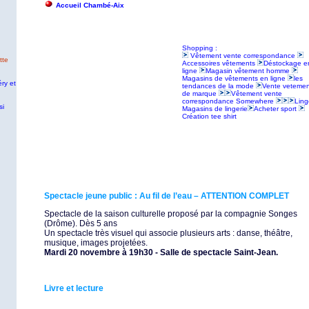
Accueil Chambé-Aix
Shopping :
Vêtement vente correspondance
tte
Accessoires vêtements
Déstockage e
ligne
Magasin vêtement homme
Magasins de vêtements en ligne
les
ry et
tendances de la mode
Vente vetemen
de marque
Vêtement vente
correspondance Somewhere
Ling
si
Magasins de lingerie
Acheter sport
Création tee shirt
Spectacle jeune public : Au fil de l’eau – ATTENTION COMPLET
Spectacle de la saison culturelle proposé par la compagnie Songes
(Drôme). Dès 5 ans
Un spectacle très visuel qui associe plusieurs arts : danse, théâtre,
musique, images projetées.
Mardi 20 novembre à 19h30 - Salle de spectacle Saint-Jean.
Livre et lecture