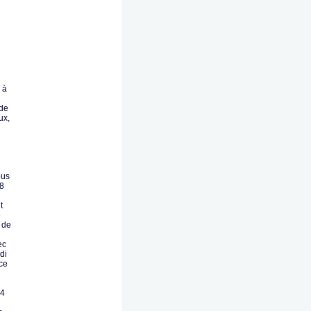
 à
 de
ux,
ous
98
t
e
 de
ec
di
ice
4