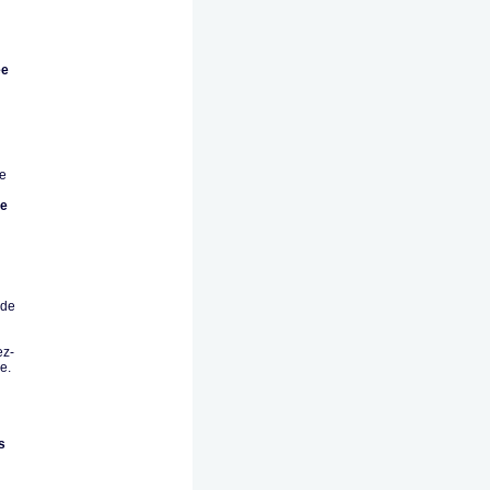
ée
de
ée
 de
ez-
e.
s