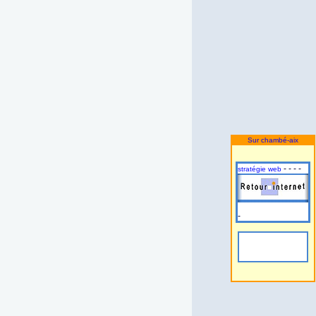
Sur chambé-aix
- - - -
stratégie web
-