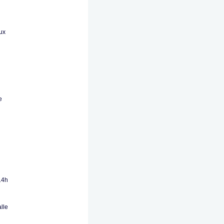
aux
e
14h
lle