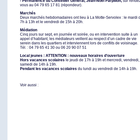
- Permanence du Conseiller Général, Jean-Noël Parpillon,
sur rende
vous au 04 79 65 17 81 (répondeur).
Marchés
Deux marchés hebdomadaires ont lieu à La Motte-Servolex : le mardi 
7h à 13h et le vendredi de 15h à 20h.
Médiation
Cinq jours sur sept, en journée et soirée, ou en intervention suite à un
appel d’habitant, les médiateurs veillent au respect d’un cadre de vie
serein dans les quartiers et interviennent lors de conflits de voisinage.
Tél. : 04 79 65 41 30 ou 06 20 90 07 51
Local jeunes :
ATTENTION :
nouveaux horaires d’ouverture
Hors vacances scolaires
le jeudi de 17h à 19h et mercredi, vendredi,
samedi de 14h à 19h.
Pendant les vacances scolaires
du lundi au vendredi de 14h à 19h.
Voir aussi :