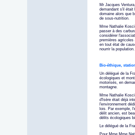
Mr Jacques Ventura, 
demandant s'il était 
domaine alors que b
de sous-nutrition.
Mme Nathalie Koscius
passer à des carbura
considérer l'associat
premières agricoles 
en tout état de caus
nourrir la population.
Bio-éthique, stati
Un délégué de la Fra
écologiques et mont
motorisés, en demand
montagne.
Mme Nathalie Kosciu
d'Isère était déjà int
l'environnement dédi
lois. Par exemple, l
délit ancien, est be
délits écologiques b
Le délégué de la Fra
Pour Mme Mme Nathal