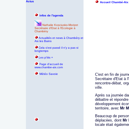
Actus
Accueil Chambé-Aix
infos de l'agenda
Nathalie Kosciusko-Morizet
Secrétaire d'Etat à l'Ecologie à
Chambéry
Actualités et news à Chambéry et
Aix les Bains
Cela s'est passé il n'y a pas si
longtemps
Les p'tits +
age d'accueil de
P
www.chambe-aix.com
Météo Savoie
C'est en fin de jour
Secrétaire d'Etat à 
rencontre-débat, or
ville.
Après sa journée dan
débattre et répondr
développement écono
territoire, avec
Mr M
Beaucoup de personn
déplacées, dont
Mr 
locale était égaleme