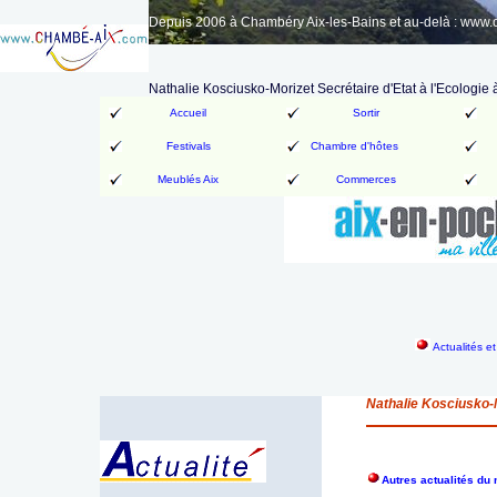
Depuis 2006 à Chambéry Aix-les-Bains et au-delà : www
Nathalie Kosciusko-Morizet Secrétaire d'Etat à l'Ecologi
Accueil
Sortir
Festivals
Chambre d'hôtes
Meublés Aix
Commerces
Actualités e
Nathalie Kosciusko-M
Autres actualités d