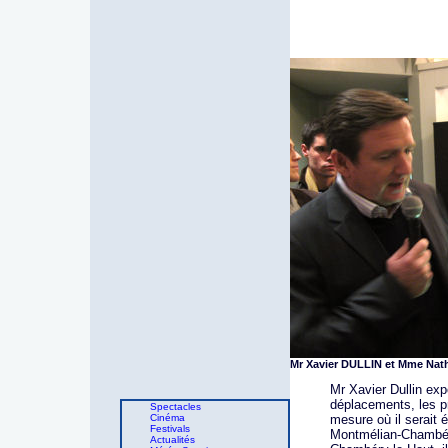
Mr Xavier DULLIN et Mme Nath
Mr Xavier Dullin exp
déplacements, les pr
Spectacles
Cinéma
mesure où il serait 
Festivals
Montmélian-Chambéry
Actualités