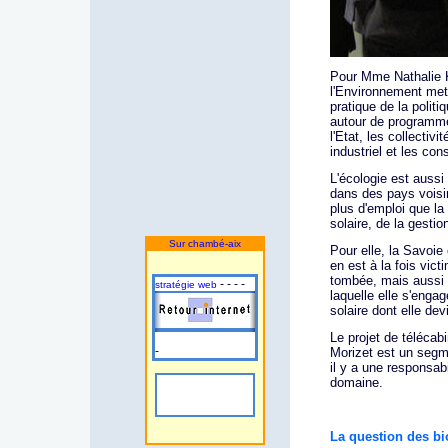
Pour Mme Nathalie K
l'Environnement met
pratique de la politi
autour de programme
l'Etat, les collectiv
industriel et les co
L'écologie est auss
dans des pays voisi
plus d'emploi que l
solaire, de la gestio
Sur chambé-aix
Pour elle, la Savoie
en est à la fois vict
tombée, mais aussi 
- - - -
stratégie web
laquelle elle s'enga
solaire dont elle dev
Le projet de téléca
-
Morizet est un segme
il y a une responsab
domaine.
La question des bi