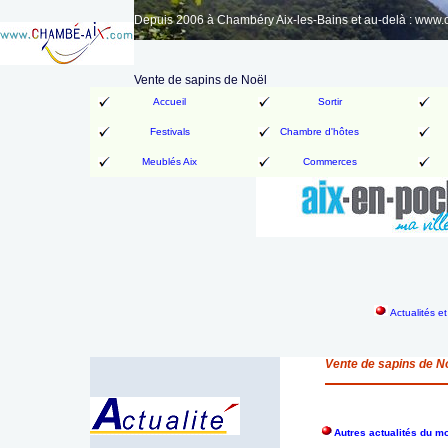
Depuis 2006 à Chambéry Aix-les-Bains et au-delà : www
Vente de sapins de Noël
Accueil
Sortir
Festivals
Chambre d'hôtes
Meublés Aix
Commerces
Actualités e
Vente de sapins de N
Autres actualités du 