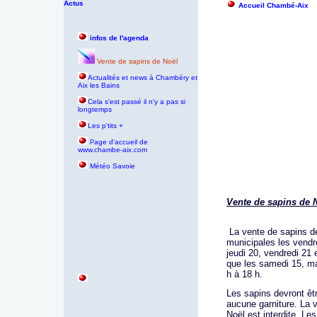
Actus
Accueil Chambé-Aix
infos de l'agenda
Vente de sapins de Noël
Actualités et news à Chambéry et
Aix les Bains
Cela s'est passé il n'y a pas si
longtemps
Les p'tits +
age d'accueil de
P
www.chambe-aix.com
Météo Savoie
Vente de sapins de 
La vente de sapins de
municipales les vendr
jeudi 20, vendredi 21
que les samedi 15, ma
h à 18 h.
Les sapins devront êtr
aucune garniture. La 
Noël est interdite. L