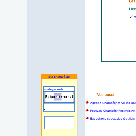
Les
Lien
S
Sur chambé-aix
- - - -
stratégie web
Voir aussi
Agenda Chambéry et Aix les Bai
-
Festivals Chambéry Festivals Aix
Expositions spectacles réguliers