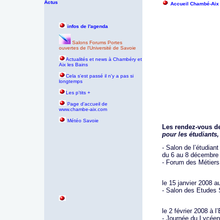
Actus
Accueil Chambé-Aix
infos de l'agenda
Salons Forums Portes
ouvertes de l'Université de Savoie
Actualités et news à Chambéry et
Aix les Bains
Cela s'est passé il n'y a pas si
longtemps
Les p'tits +
age d'accueil de
P
www.chambe-aix.com
Météo Savoie
Les rendez-vous de
pour les étudiants,
- Salon de l’étudiant
du 6 au 8 décembre
- Forum des Métiers,
le 15 janvier 2008 a
- Salon des Etudes 
le 2 février 2008 à 
- Journée du Lycéen