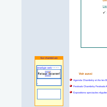
Les
Lie
Sur chambé-aix
- - - -
stratégie web
Voir aussi
Agenda Chambéry et Aix les B
-
Festivals Chambéry Festivals 
Expositions spectacles régulie