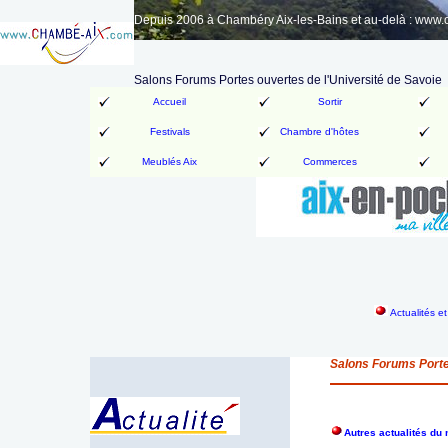
Depuis 2006 à Chambéry Aix-les-Bains et au-delà : www
Salons Forums Portes ouvertes de l'Université de Savoie
Accueil
Sortir
Festivals
Chambre d'hôtes
Meublés Aix
Commerces
Actualités e
Salons Forums Porte
Autres actualités d