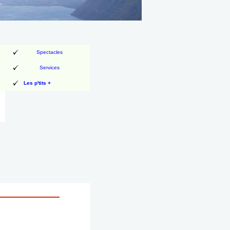
Spectacles
Services
Les p'tits +