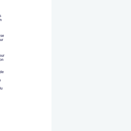
s
en
 se
ur
our
ion
 de
s
du