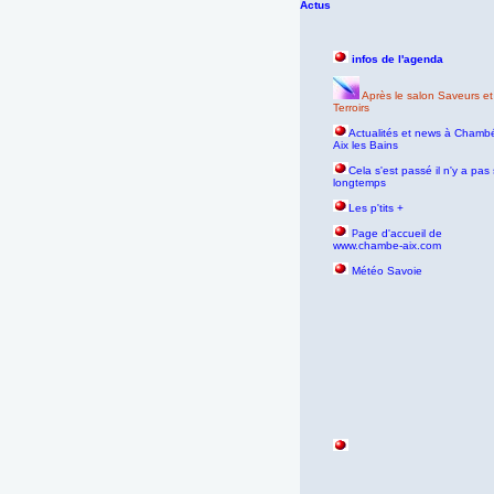
Actus
infos de l'agenda
Après le salon Saveurs et
Terroirs
Actualités et news à Chambé
Aix les Bains
Cela s'est passé il n'y a pas 
longtemps
Les p'tits +
age d'accueil de
P
www.chambe-aix.com
Météo Savoie