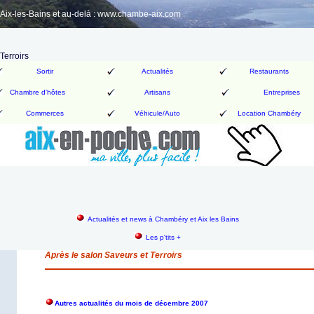
ix-les-Bains et au-delà : www.chambe-aix.com
Terroirs
Sortir
Actualités
Restaurants
Chambre d'hôtes
Artisans
Entreprises
Commerces
Véhicule/Auto
Location Chambéry
Actualités et news à Chambéry et Aix les Bains
Les p'tits +
Après le salon Saveurs et Terroirs
Autres actualités du mois de décembre 2007