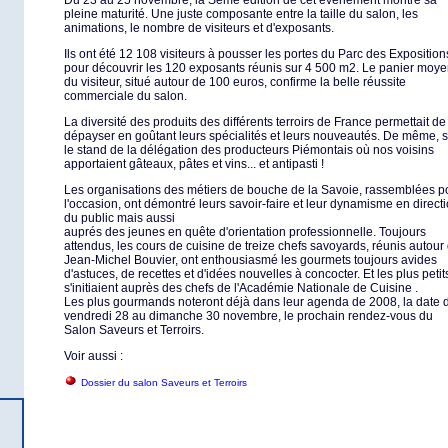
Du 23 au 25 novembre, la Sème édition de cet événement montre sa
pleine maturité. Une juste composante entre la taille du salon, les
animations, le nombre de visiteurs et d'exposants.
Ils ont été 12 108 visiteurs à pousser les portes du Parc des Exposition
pour découvrir les 120 exposants réunis sur 4 500 m2. Le panier moy
du visiteur, situé autour de 100 euros, confirme la belle réussite
commerciale du salon.
La diversité des produits des différents terroirs de France permettait de
dépayser en goûtant leurs spécialités et leurs nouveautés. De même, s
le stand de la délégation des producteurs Piémontais où nos voisins
apportaient gâteaux, pâtes et vins... et antipasti !
Les organisations des métiers de bouche de la Savoie, rassemblées p
l'occasion, ont démontré leurs savoir-faire et leur dynamisme en direct
du public mais aussi
auprés des jeunes en quête d'orientation professionnelle. Toujours
attendus, les cours de cuisine de treize chefs savoyards, réunis autour
Jean-Michel Bouvier, ont enthousiasmé les gourmets toujours avides
d'astuces, de recettes et d'idées nouvelles à concocter. Et les plus petit
s'initiaient auprès des chefs de l'Académie Nationale de Cuisine .
Les plus gourmands noteront déjà dans leur agenda de 2008, la date 
vendredi 28 au dimanche 30 novembre, le prochain rendez-vous du
Salon Saveurs et Terroirs.
Voir aussi :
Dossier du salon Saveurs et Terroirs