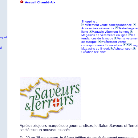
Accueil Chambé-Aix
Shopping :
Vêtement vente correspondance
Accessoires vêtements
Déstockage e
ligne
Magasin vêtement homme
Magasins de vêtements en ligne
les
ry et
tendances de la mode
Vente vetemen
de marque
Vêtement vente
correspondance Somewhere
Ling
si
Magasins de lingerie
Acheter sport
Création tee shirt
Après trois jours marqués de gourmandises, le Salon Saveurs et Terroi
se clôt sur un nouveau succès.