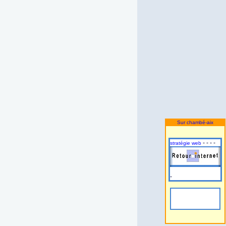
Sur chambé-aix
- - - -
stratégie web
-