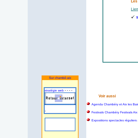
Les
Lien
S
Sur chambé-aix
- - - -
stratégie web
Voir aussi
Agenda Chambéry et Aix les Bai
-
Festivals Chambéry Festivals Aix
Expositions spectacles réguliers