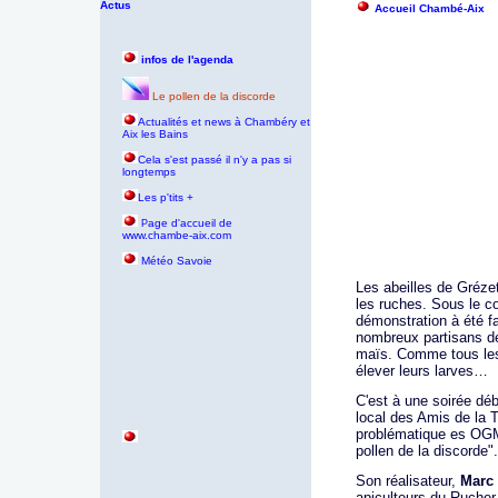
Actus
Accueil Chambé-Aix
infos de l'agenda
Le pollen de la discorde
Actualités et news à Chambéry et
Aix les Bains
Cela s'est passé il n'y a pas si
longtemps
Les p'tits +
age d'accueil de
P
www.chambe-aix.com
Météo Savoie
Les abeilles de Gréz
les ruches. Sous le con
démonstration à été f
nombreux partisans de
maïs. Comme tous les p
élever leurs larves…
C'est à une soirée dé
local des Amis de la 
problématique es OGM
pollen de la discorde".
Son réalisateur,
Marc 
apiculteurs du Rucher