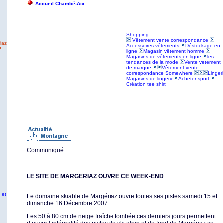
Accueil Chambé-Aix
Shopping :
Vêtement vente correspondance
iaz
Accessoires vêtements
Déstockage en
!
ligne
Magasin vêtement homme
Magasins de vêtements en ligne
les
tendances de la mode
Vente vetement
de marque
Vêtement vente
correspondance Somewhere
Linger
Magasins de lingerie
Acheter sport
Création tee shirt
Communiqué
LE SITE DE MARGERIAZ OUVRE CE WEEK-END
 et
Le domaine skiable de Margériaz ouvre toutes ses pistes samedi 15 et
dimanche 16 Décembre 2007.
Les 50 à 80 cm de neige fraîche tombée ces derniers jours permettent