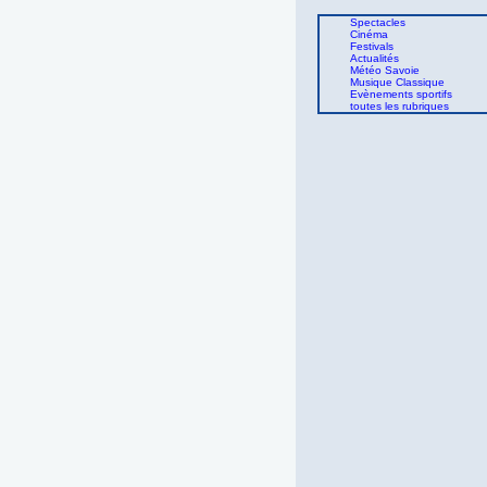
Spectacles
Cinéma
Festivals
Actualités
Météo Savoie
Musique Classique
Evènements sportifs
toutes les rubriques