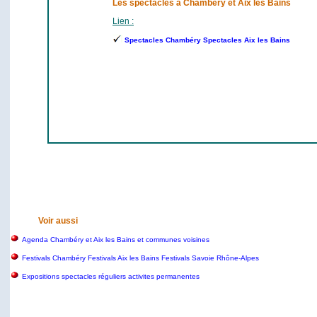
Les spectacles à Chambéry et Aix les Bains
Lien :
Spectacles Chambéry Spectacles Aix les Bains
Voir aussi
Agenda Chambéry et Aix les Bains et communes voisines
Festivals Chambéry Festivals Aix les Bains Festivals Savoie Rhône-Alpes
Expositions spectacles réguliers activites permanentes