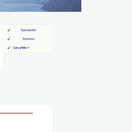
Spectacles
Services
Les p'tits +