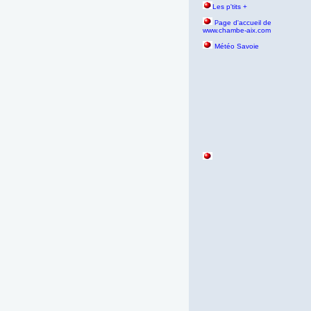
Les p'tits +
age d'accueil de
P
www.chambe-aix.com
Météo Savoie