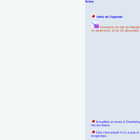
Actus
infos de l'agenda
Ouverture du site du Margér
ce week-end, 15 et 16 décembre 
Actualités et news à Chambéry
Aix les Bains
Cela s'est passé il n'y a pas si
longtemps