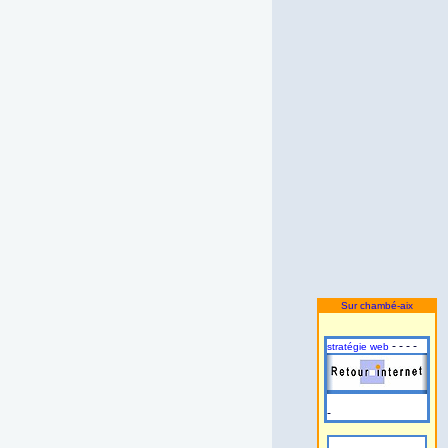
Sur chambé-aix
- - - -
stratégie web
-