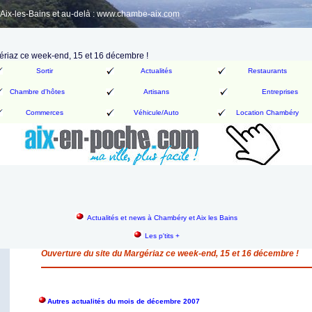
ix-les-Bains et au-delà : www.chambe-aix.com
ériaz ce week-end, 15 et 16 décembre !
Sortir
Actualités
Restaurants
Chambre d'hôtes
Artisans
Entreprises
Commerces
Véhicule/Auto
Location Chambéry
Actualités et news à Chambéry et Aix les Bains
Les p'tits +
Ouverture du site du Margériaz ce week-end, 15 et 16 décembre !
Autres actualités du mois de décembre 2007