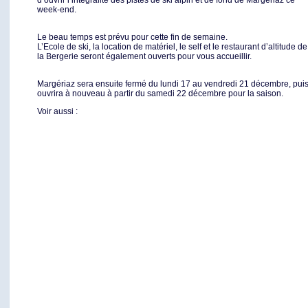
d’ouvrir l’intégralité des pistes de ski alpin et de fond de Margériaz ce
week-end.
Le beau temps est prévu pour cette fin de semaine.
L’Ecole de ski, la location de matériel, le self et le restaurant d’altitude de
la Bergerie seront également ouverts pour vous accueillir.
Margériaz sera ensuite fermé du lundi 17 au vendredi 21 décembre, pui
ouvrira à nouveau à partir du samedi 22 décembre pour la saison.
Voir aussi :