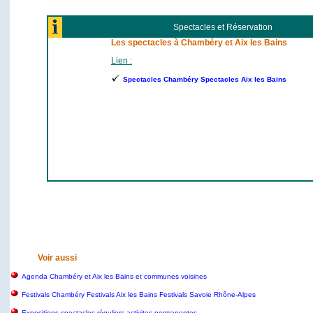
Spectacles et Réservation
Les spectacles à Chambéry et Aix les Bains
Lien :
Spectacles Chambéry Spectacles Aix les Bains
Voir aussi
Agenda Chambéry et Aix les Bains et communes voisines
Festivals Chambéry Festivals Aix les Bains Festivals Savoie Rhône-Alpes
Expositions spectacles réguliers activites permanentes