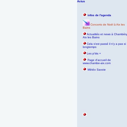
Actus
infos de l'agenda
Concerts de Noël à Aix les
Bains
Actualités et news à Chambéry
Aix les Bains
Cela s'est passé il n'y a pas si
longtemps
Les p'tits +
age d'accueil de
P
www.chambe-aix.com
Météo Savoie