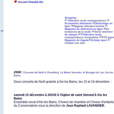
Accueil Chambé-Aix
Shopping :
Vêtement vente correspondance
Accessoires vêtements
Déstockage en
ligne
Magasin vêtement homme
Magasins de vêtements en ligne
les
 et
tendances de la mode
Vente vetement
de marque
Vêtement vente
correspondance Somewhere
Linger
Magasins de lingerie
Acheter sport
Création tee shirt
2008 :
Concerts de Noël à Chambéry, La Motte Servolex, le Bourget du Lac, Aix les
Bains
Deux concerts de Noël gratuits à Aix les Bains, les 15 et 16 décembre :
samedi 15 décembre à 20h30 à l'église de saint Simond à Aix les
Bains
Ensemble vocal d'Aix les Bains, Choeur de chambre et Choeur d'enfants
du Conservatoire sous la direction de
Jean Raphaël LAVANDIER
.