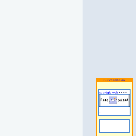
Sur chambé-aix
- - - -
stratégie web
-