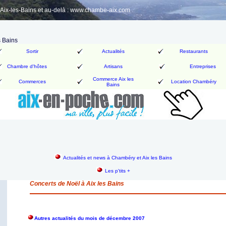
ix-les-Bains et au-delà : www.chambe-aix.com
s Bains
Sortir
Actualités
Restaurants
Chambre d'hôtes
Artisans
Entreprises
Commerce Aix les
Commerces
Location Chambéry
Bains
Actualités et news à Chambéry et Aix les Bains
Les p'tits +
Concerts de Noël à Aix les Bains
Autres actualités du mois de décembre 2007