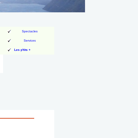
Spectacles
Services
Les p'tits +