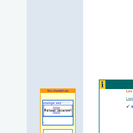
Sur chambé-aix
Les
Lien
- - - -
stratégie web
S
-