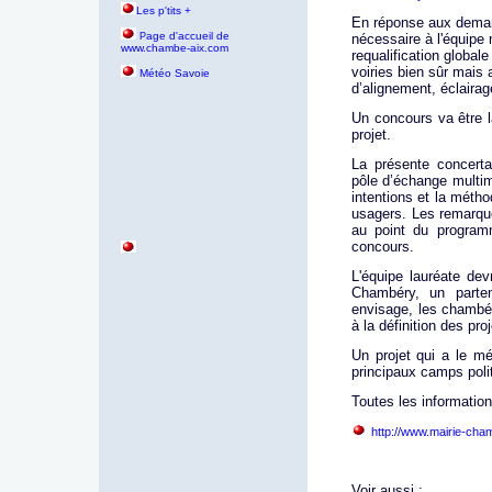
Les p'tits +
En réponse aux deman
age d'accueil de
P
nécessaire à l'équipe
www.chambe-aix.com
requalification global
voiries bien sûr mais 
Météo Savoie
d’alignement, éclairag
Un concours va être l
projet.
La présente concerta
pôle d’échange multim
intentions et la métho
usagers. Les remarque
au point du program
concours.
L'équipe lauréate dev
Chambéry, un parte
envisage, les chambé
à la définition des proj
Un projet qui a le m
principaux camps poli
Toutes les information
http://www.mairie-cham
Voir aussi :