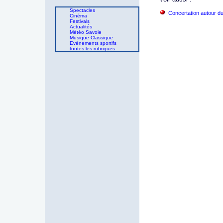
Spectacles
Concertation autour d
Cinéma
Festivals
Actualités
Météo Savoie
Musique Classique
Evènements sportifs
toutes les rubriques