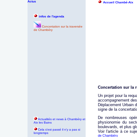
Actus
Accueil Chambé-Aix
infos de l'agenda
Concertation sur la traversée
de Chambéry
Concertation sur la 
Un projet pour la requ
accompagnement des t
Déplacement Urbain de
signe de la concertati
De nombreuses opéra
Actualités et news à Chambéry et
physionomie du sect
Aix les Bains
boulevards, et plus g
Cela s'est passé il n'y a pas si
Voir l'article à ce suj
longtemps
de Chambéry