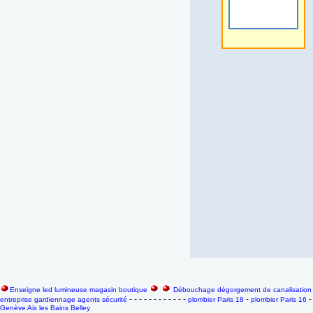
Enseigne led lumineuse magasin boutique
Débouchage dégorgement de canalisation 
- - - - - - - - - - - -
-
entreprise gardiennage agents sécurité
plombier Paris 18
plombier Paris 16
Genève Aix les Bains Belley