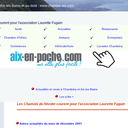
ix-les-Bains et au-delà : www.chambe-aix.com
urent pour l'association Laurette Fugain
Sortir
Actualités
Restaurants
Chambre d'hôtes
Artisans
Entreprises
Commerces
Véhicule/Auto
Location Chambéry
Actualités et news à Chambéry et Aix les Bains
Les p'tits +
Les Chamois du Nivolet courent pour l'association Laurette Fugain
Autres actualités du mois de décembre 2007