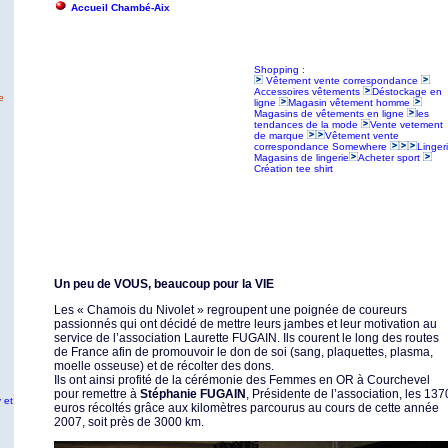
Accueil Chambé-Aix
Shopping :
Vêtement vente correspondance
Accessoires vêtements
Déstockage en
e
ligne
Magasin vêtement homme
Magasins de vêtements en ligne
les
tendances de la mode
Vente vetement
de marque
Vêtement vente
correspondance Somewhere
Linger
Magasins de lingerie
Acheter sport
Création tee shirt
Un peu de VOUS, beaucoup pour la VIE
Les « Chamois du Nivolet » regroupent une poignée de coureurs
passionnés qui ont décidé de mettre leurs jambes et leur motivation au
service de l’association Laurette FUGAIN. Ils courent le long des routes
de France afin de promouvoir le don de soi (sang, plaquettes, plasma,
moelle osseuse) et de récolter des dons.
Ils ont ainsi profité de la cérémonie des Femmes en OR à Courchevel
pour remettre à
Stéphanie FUGAIN
, Présidente de l’association, les 137
 et
euros récoltés grâce aux kilomètres parcourus au cours de cette année
2007, soit près de 3000 km.