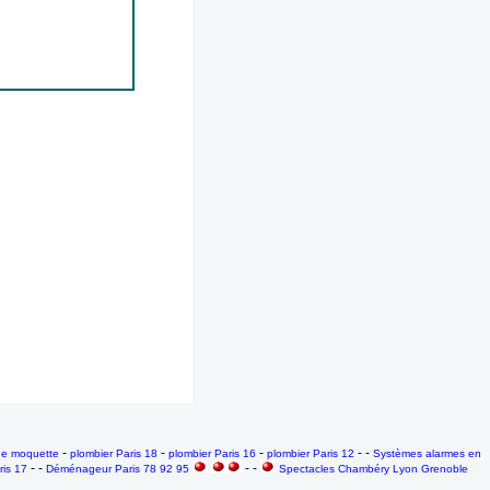
-
-
-
- -
ge moquette
plombier Paris 18
plombier Paris 16
plombier Paris 12
Systèmes alarmes en
- -
- -
ris 17
Déménageur Paris 78 92 95
Spectacles Chambéry Lyon Grenoble