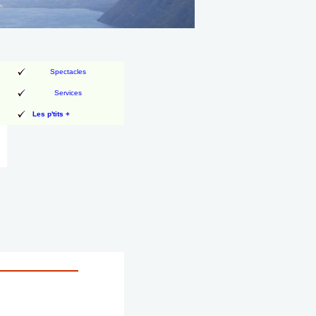
Spectacles
Services
Les p'tits +