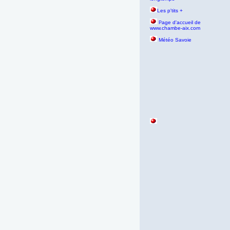
Les p'tits +
age d'accueil de
P
www.chambe-aix.com
Météo Savoie