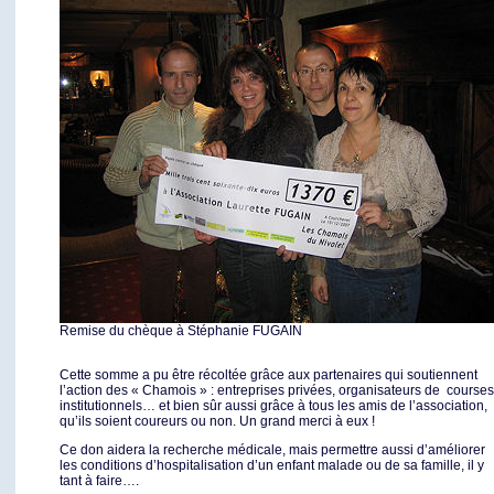
Remise du chèque à Stéphanie FUGAIN
Cette somme a pu être récoltée grâce aux partenaires qui soutiennent
l’action des « Chamois » : entreprises privées, organisateurs de courses
institutionnels… et bien sûr aussi grâce à tous les amis de l’association,
qu’ils soient coureurs ou non. Un grand merci à eux !
Ce don aidera la recherche médicale, mais permettre aussi d’améliorer
les conditions d’hospitalisation d’un enfant malade ou de sa famille, il y
tant à faire….