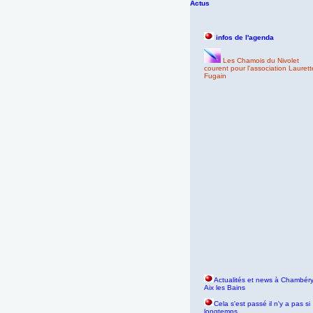
Actus
infos de l'agenda
Les Chamois du Nivolet
courent pour l'association Laurett
Fugain
Actualités et news à Chambéry
Aix les Bains
Cela s'est passé il n'y a pas si
longtemps