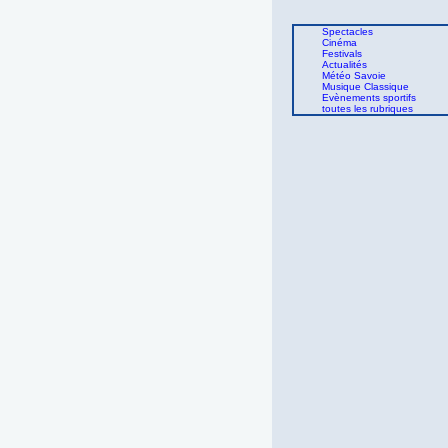
Spectacles
Cinéma
Festivals
Actualités
Météo Savoie
Musique Classique
Evènements sportifs
toutes les rubriques