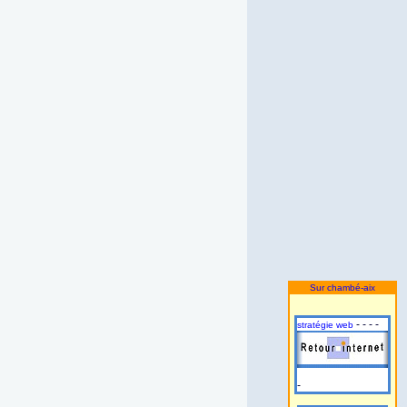
Sur chambé-aix
- - - -
stratégie web
-