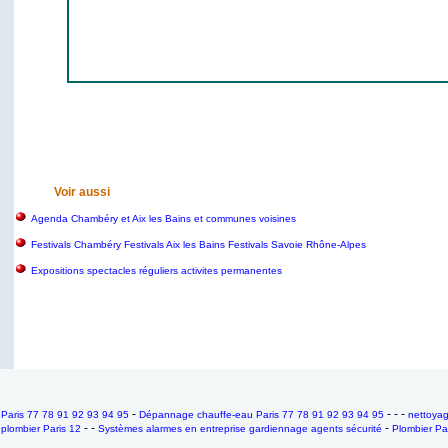
Voir aussi
Agenda Chambéry et Aix les Bains et communes voisines
Festivals Chambéry Festivals Aix les Bains Festivals Savoie Rhône-Alpes
Expositions spectacles réguliers activites permanentes
-
- - -
Paris 77 78 91 92 93 94 95
Dépannage chauffe-eau Paris 77 78 91 92 93 94 95
nettoya
-
- -
-
plombier Paris 12
Systèmes alarmes en entreprise gardiennage agents sécurité
Plombier Pa